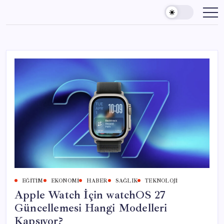
Skip
to
content
EĞITIM
EKONOMI
HABER
SAĞLIK
TEKNOLOJI
Apple Watch İçin watchOS 27
Güncellemesi Hangi Modelleri
Kapsıyor?