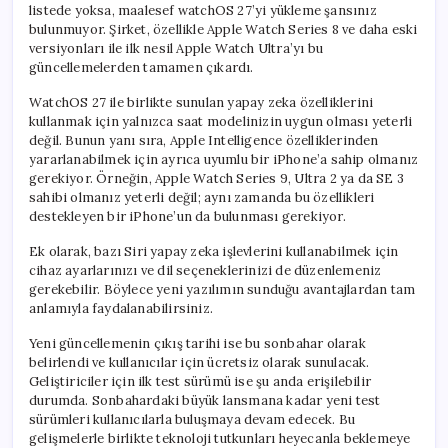
listede yoksa, maalesef watchOS 27’yi yükleme şansınız
bulunmuyor. Şirket, özellikle Apple Watch Series 8 ve daha eski
versiyonları ile ilk nesil Apple Watch Ultra’yı bu
güncellemelerden tamamen çıkardı.
WatchOS 27 ile birlikte sunulan yapay zeka özelliklerini
kullanmak için yalnızca saat modelinizin uygun olması yeterli
değil. Bunun yanı sıra, Apple Intelligence özelliklerinden
yararlanabilmek için ayrıca uyumlu bir iPhone’a sahip olmanız
gerekiyor. Örneğin, Apple Watch Series 9, Ultra 2 ya da SE 3
sahibi olmanız yeterli değil; aynı zamanda bu özellikleri
destekleyen bir iPhone’un da bulunması gerekiyor.
Ek olarak, bazı Siri yapay zeka işlevlerini kullanabilmek için
cihaz ayarlarınızı ve dil seçeneklerinizi de düzenlemeniz
gerekebilir. Böylece yeni yazılımın sunduğu avantajlardan tam
anlamıyla faydalanabilirsiniz.
Yeni güncellemenin çıkış tarihi ise bu sonbahar olarak
belirlendi ve kullanıcılar için ücretsiz olarak sunulacak.
Geliştiriciler için ilk test sürümü ise şu anda erişilebilir
durumda. Sonbahardaki büyük lansmana kadar yeni test
sürümleri kullanıcılarla buluşmaya devam edecek. Bu
gelişmelerle birlikte teknoloji tutkunları heyecanla beklemeye