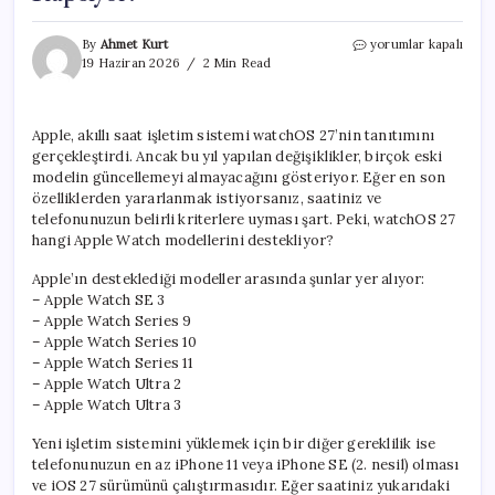
Apple
By
Ahmet Kurt
yorumlar kapalı
Watch
19 Haziran 2026
2 Min Read
İçin
watchOS
27
Apple, akıllı saat işletim sistemi watchOS 27’nin tanıtımını
Güncellemesi
gerçekleştirdi. Ancak bu yıl yapılan değişiklikler, birçok eski
Hangi
Modelleri
modelin güncellemeyi almayacağını gösteriyor. Eğer en son
Kapsıyor?
özelliklerden yararlanmak istiyorsanız, saatiniz ve
için
telefonunuzun belirli kriterlere uyması şart. Peki, watchOS 27
hangi Apple Watch modellerini destekliyor?
Apple’ın desteklediği modeller arasında şunlar yer alıyor:
– Apple Watch SE 3
– Apple Watch Series 9
– Apple Watch Series 10
– Apple Watch Series 11
– Apple Watch Ultra 2
– Apple Watch Ultra 3
Yeni işletim sistemini yüklemek için bir diğer gereklilik ise
telefonunuzun en az iPhone 11 veya iPhone SE (2. nesil) olması
ve iOS 27 sürümünü çalıştırmasıdır. Eğer saatiniz yukarıdaki