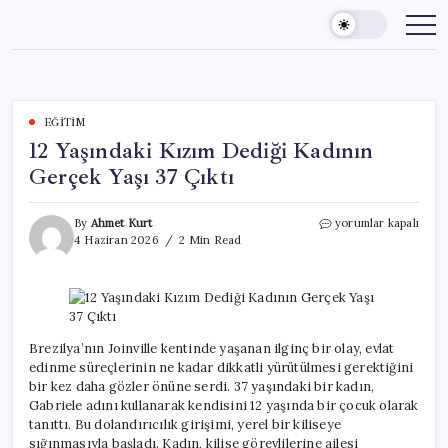
Skip
to
content
EĞITIM
12 Yaşındaki Kızım Dediği Kadının
Gerçek Yaşı 37 Çıktı
12
By
Ahmet Kurt
yorumlar kapalı
Yaşındaki
4 Haziran 2026
2 Min Read
Kızım
Dediği
Kadının
Gerçek
Yaşı
37
Brezilya’nın Joinville kentinde yaşanan ilginç bir olay, evlat
Çıktı
edinme süreçlerinin ne kadar dikkatli yürütülmesi gerektiğini
için
bir kez daha gözler önüne serdi. 37 yaşındaki bir kadın,
Gabriele adını kullanarak kendisini 12 yaşında bir çocuk olarak
tanıttı. Bu dolandırıcılık girişimi, yerel bir kiliseye
sığınmasıyla başladı. Kadın, kilise görevlilerine ailesi