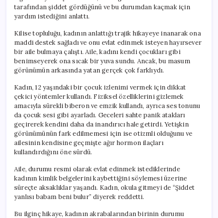
tarafından şiddet gördüğünü ve bu durumdan kaçmak için
yardım istediğini anlattı.
Kilise topluluğu, kadının anlattığı trajik hikayeye inanarak ona
maddi destek sağladı ve onu evlat edinmek isteyen hayırsever
bir aile bulmaya çalıştı. Aile, kadını kendi çocukları gibi
benimseyerek ona sıcak bir yuva sundu. Ancak, bu masum
görünümün arkasında yatan gerçek çok farklıydı.
Kadın, 12 yaşındaki bir çocuk izlenimi vermek için dikkat
çekici yöntemler kullandı. Fiziksel özelliklerini gizlemek
amacıyla sürekli biberon ve emzik kullandı, ayrıca ses tonunu
da çocuk sesi gibi ayarladı. Geceleri sahte panik atakları
geçirerek kendini daha da inandırıcı hale getirdi. Yetişkin
görünümünün fark edilmemesi için ise otizmli olduğunu ve
ailesinin kendisine geçmişte ağır hormon ilaçları
kullandırdığını öne sürdü.
Aile, durumu resmi olarak evlat edinmek istediklerinde
kadının kimlik belgelerini kaybettiğini söylemesi üzerine
süreçte aksaklıklar yaşandı. Kadın, okula gitmeyi de “Şiddet
yanlısı babam beni bulur” diyerek reddetti.
Bu ilginç hikaye, kadının akrabalarından birinin durumu