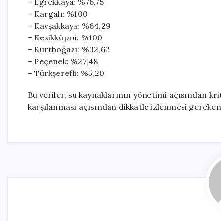
– Eğrekkaya: %76,75
– Kargalı: %100
– Kavşakkaya: %64,29
– Kesikköprü: %100
– Kurtboğazı: %32,62
– Peçenek: %27,48
– Türkşerefli: %5,20
Bu veriler, su kaynaklarının yönetimi açısından krit
karşılanması açısından dikkatle izlenmesi gereken