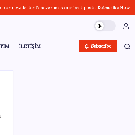
o our newsletter & never miss our best posts.
Subscribe Now!
TIM
İLETİŞİM
Subscribe
SON YAZILAR
ı
Microsoft’un Azure Linux Dağıtımı
Windows’a Geldi