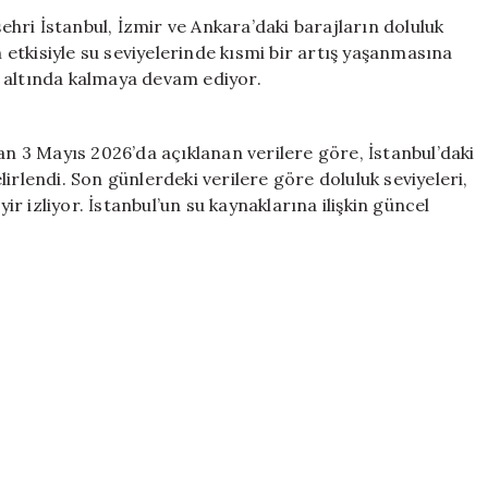
İstanbul,
şehri İstanbul, İzmir ve Ankara’daki barajların doluluk
İzmir
n etkisiyle su seviyelerinde kısmi bir artış yaşanmasına
ve
 altında kalmaya devam ediyor.
Ankara’daki
Güncel
Durum
an 3 Mayıs 2026’da açıklanan verilere göre, İstanbul’daki
için
irlendi. Son günlerdeki verilere göre doluluk seviyeleri,
yir izliyor. İstanbul’un su kaynaklarına ilişkin güncel