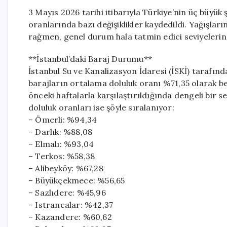
3 Mayıs 2026 tarihi itibarıyla Türkiye’nin üç büyük 
oranlarında bazı değişiklikler kaydedildi. Yağışları
rağmen, genel durum hala tatmin edici seviyelerin
**İstanbul’daki Baraj Durumu**
İstanbul Su ve Kanalizasyon İdaresi (İSKİ) tarafınd
barajların ortalama doluluk oranı %71,35 olarak bel
önceki haftalarla karşılaştırıldığında dengeli bir se
doluluk oranları ise şöyle sıralanıyor:
– Ömerli: %94,34
– Darlık: %88,08
– Elmalı: %93,04
– Terkos: %58,38
– Alibeyköy: %67,28
– Büyükçekmece: %56,65
– Sazlıdere: %45,96
– Istrancalar: %42,37
– Kazandere: %60,62