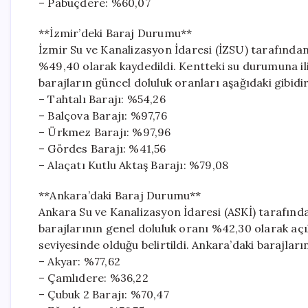
– Pabuçdere: %60,07
**İzmir’deki Baraj Durumu**
İzmir Su ve Kanalizasyon İdaresi (İZSU) tarafından
%49,40 olarak kaydedildi. Kentteki su durumuna iliş
barajların güncel doluluk oranları aşağıdaki gibidir
– Tahtalı Barajı: %54,26
– Balçova Barajı: %97,76
– Ürkmez Barajı: %97,96
– Gördes Barajı: %41,56
– Alaçatı Kutlu Aktaş Barajı: %79,08
**Ankara’daki Baraj Durumu**
Ankara Su ve Kanalizasyon İdaresi (ASKİ) tarafında
barajlarının genel doluluk oranı %42,30 olarak açıkl
seviyesinde olduğu belirtildi. Ankara’daki barajların
– Akyar: %77,62
– Çamlıdere: %36,22
– Çubuk 2 Barajı: %70,47