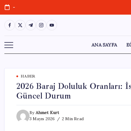
Skip
-
to
content
https://www.facebook.com/
https://twitter.com/
https://t.me/
https://www.instagram.com/
https://youtube.com/
ANA SAYFA
E
HABER
2026 Baraj Doluluk Oranları: İ
Güncel Durum
By
Ahmet Kurt
3 Mayıs 2026
2 Min Read