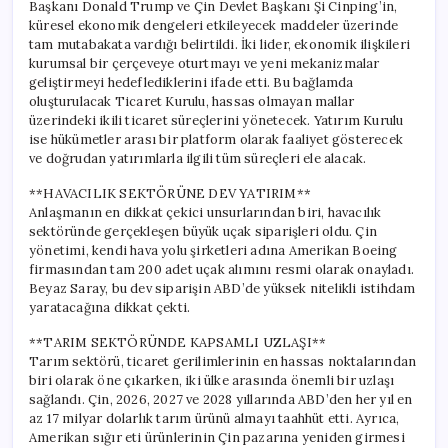
Başkanı Donald Trump ve Çin Devlet Başkanı Şi Cinping’in,
küresel ekonomik dengeleri etkileyecek maddeler üzerinde
tam mutabakata vardığı belirtildi. İki lider, ekonomik ilişkileri
kurumsal bir çerçeveye oturtmayı ve yeni mekanizmalar
geliştirmeyi hedeflediklerini ifade etti. Bu bağlamda
oluşturulacak Ticaret Kurulu, hassas olmayan mallar
üzerindeki ikili ticaret süreçlerini yönetecek. Yatırım Kurulu
ise hükümetler arası bir platform olarak faaliyet gösterecek
ve doğrudan yatırımlarla ilgili tüm süreçleri ele alacak.
**HAVACILIK SEKTÖRÜNE DEV YATIRIM**
Anlaşmanın en dikkat çekici unsurlarından biri, havacılık
sektöründe gerçekleşen büyük uçak siparişleri oldu. Çin
yönetimi, kendi hava yolu şirketleri adına Amerikan Boeing
firmasından tam 200 adet uçak alımını resmi olarak onayladı.
Beyaz Saray, bu dev siparişin ABD’de yüksek nitelikli istihdam
yaratacağına dikkat çekti.
**TARIM SEKTÖRÜNDE KAPSAMLI UZLAŞI**
Tarım sektörü, ticaret gerilimlerinin en hassas noktalarından
biri olarak öne çıkarken, iki ülke arasında önemli bir uzlaşı
sağlandı. Çin, 2026, 2027 ve 2028 yıllarında ABD’den her yıl en
az 17 milyar dolarlık tarım ürünü almayı taahhüt etti. Ayrıca,
Amerikan sığır eti ürünlerinin Çin pazarına yeniden girmesi