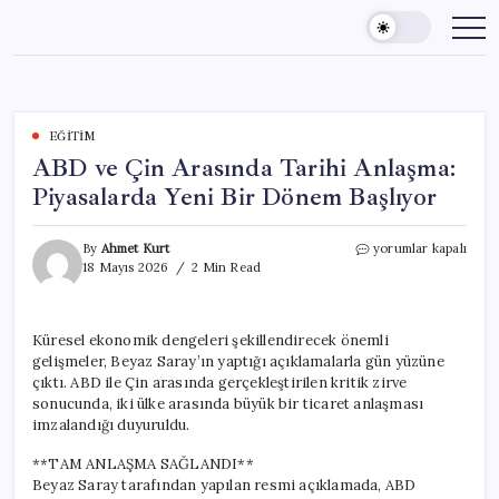
Skip
to
content
EĞITIM
ABD ve Çin Arasında Tarihi Anlaşma:
Piyasalarda Yeni Bir Dönem Başlıyor
ABD
By
Ahmet Kurt
yorumlar kapalı
ve
18 Mayıs 2026
2 Min Read
Çin
Arasında
Tarihi
Küresel ekonomik dengeleri şekillendirecek önemli
Anlaşma:
gelişmeler, Beyaz Saray’ın yaptığı açıklamalarla gün yüzüne
Piyasalarda
Yeni
çıktı. ABD ile Çin arasında gerçekleştirilen kritik zirve
Bir
sonucunda, iki ülke arasında büyük bir ticaret anlaşması
Dönem
imzalandığı duyuruldu.
Başlıyor
için
**TAM ANLAŞMA SAĞLANDI**
Beyaz Saray tarafından yapılan resmi açıklamada, ABD