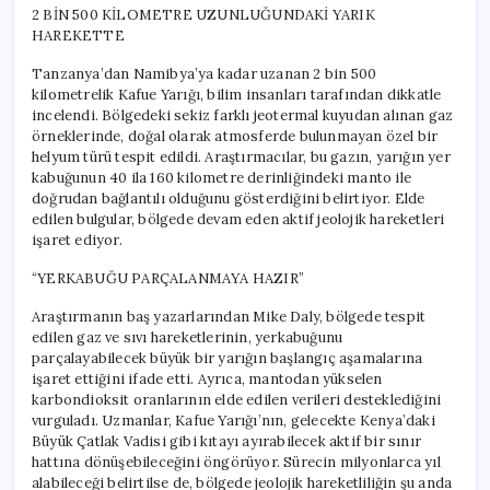
2 BİN 500 KİLOMETRE UZUNLUĞUNDAKİ YARIK
HAREKETTE
Tanzanya’dan Namibya’ya kadar uzanan 2 bin 500
kilometrelik Kafue Yarığı, bilim insanları tarafından dikkatle
incelendi. Bölgedeki sekiz farklı jeotermal kuyudan alınan gaz
örneklerinde, doğal olarak atmosferde bulunmayan özel bir
helyum türü tespit edildi. Araştırmacılar, bu gazın, yarığın yer
kabuğunun 40 ila 160 kilometre derinliğindeki manto ile
doğrudan bağlantılı olduğunu gösterdiğini belirtiyor. Elde
edilen bulgular, bölgede devam eden aktif jeolojik hareketleri
işaret ediyor.
“YERKABUĞU PARÇALANMAYA HAZIR”
Araştırmanın baş yazarlarından Mike Daly, bölgede tespit
edilen gaz ve sıvı hareketlerinin, yerkabuğunu
parçalayabilecek büyük bir yarığın başlangıç aşamalarına
işaret ettiğini ifade etti. Ayrıca, mantodan yükselen
karbondioksit oranlarının elde edilen verileri desteklediğini
vurguladı. Uzmanlar, Kafue Yarığı’nın, gelecekte Kenya’daki
Büyük Çatlak Vadisi gibi kıtayı ayırabilecek aktif bir sınır
hattına dönüşebileceğini öngörüyor. Sürecin milyonlarca yıl
alabileceği belirtilse de, bölgede jeolojik hareketliliğin şu anda