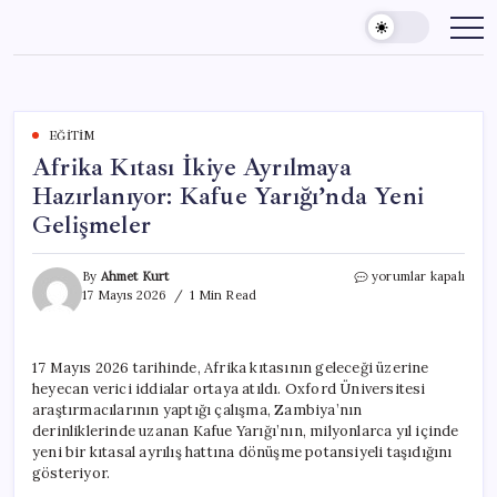
Skip
to
content
EĞITIM
Afrika Kıtası İkiye Ayrılmaya
Hazırlanıyor: Kafue Yarığı’nda Yeni
Gelişmeler
Afrika
By
Ahmet Kurt
yorumlar kapalı
Kıtası
17 Mayıs 2026
1 Min Read
İkiye
Ayrılmaya
Hazırlanıyor:
17 Mayıs 2026 tarihinde, Afrika kıtasının geleceği üzerine
Kafue
heyecan verici iddialar ortaya atıldı. Oxford Üniversitesi
Yarığı’nda
Yeni
araştırmacılarının yaptığı çalışma, Zambiya’nın
Gelişmeler
derinliklerinde uzanan Kafue Yarığı’nın, milyonlarca yıl içinde
için
yeni bir kıtasal ayrılış hattına dönüşme potansiyeli taşıdığını
gösteriyor.