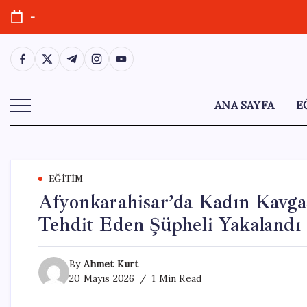
Skip
-
to
content
https://www.facebook.com/
https://twitter.com/
https://t.me/
https://www.instagram.com/
https://youtube.com/
ANA SAYFA
E
EĞITIM
Afyonkarahisar’da Kadın Kavga
Tehdit Eden Şüpheli Yakalandı
By
Ahmet Kurt
20 Mayıs 2026
1 Min Read