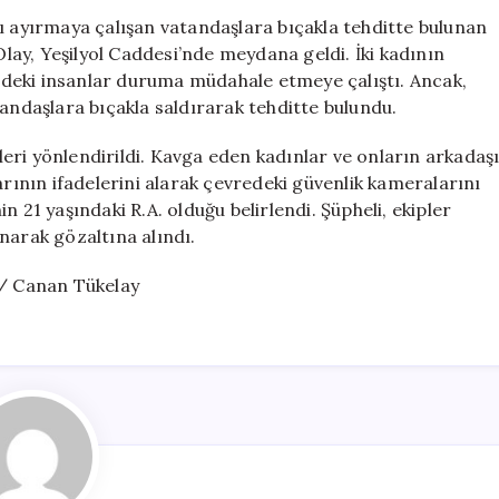
Edenleri
ı ayırmaya çalışan vatandaşlara bıçakla tehditte bulunan
Bıçakla
Olay, Yeşilyol Caddesi’nde meydana geldi. İki kadının
Tehdit
deki insanlar duruma müdahale etmeye çalıştı. Ancak,
Eden
tandaşlara bıçakla saldırarak tehditte bulundu.
Şüpheli
Yakalandı
pleri yönlendirildi. Kavga eden kadınlar ve onların arkadaş
için
arının ifadelerini alarak çevredeki güvenlik kameralarını
 21 yaşındaki R.A. olduğu belirlendi. Şüpheli, ekipler
narak gözaltına alındı.
 / Canan Tükelay