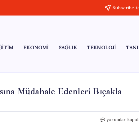
Subscribe t
ĞİTİM
EKONOMİ
SAĞLIK
TEKNOLOJİ
TANI
sına Müdahale Edenleri Bıçakla
Afyonkarahisar
yorumlar kapal
Kadın
Kavgasına
Müdahale