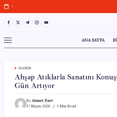
Skip
-
to
content
https://www.facebook.com/
https://twitter.com/
https://t.me/
https://www.instagram.com/
https://youtube.com/
ANA SAYFA
E
HABER
Ahşap Atıklarla Sanatını Konuş
Gün Artıyor
By
Ahmet Kurt
17 Mayıs 2026
1 Min Read