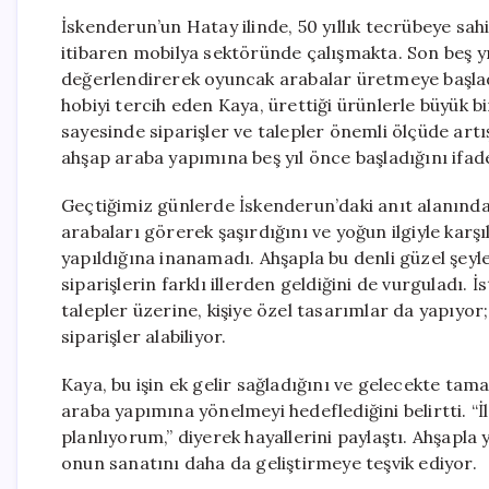
İskenderun’un Hatay ilinde, 50 yıllık tecrübeye sa
itibaren mobilya sektöründe çalışmakta. Son beş yı
değerlendirerek oyuncak arabalar üretmeye başlad
hobiyi tercih eden Kaya, ürettiği ürünlerle büyük bi
sayesinde siparişler ve talepler önemli ölçüde artış 
ahşap araba yapımına beş yıl önce başladığını ifade
Geçtiğimiz günlerde İskenderun’daki anıt alanında
arabaları görerek şaşırdığını ve yoğun ilgiyle karşıl
yapıldığına inanamadı. Ahşapla bu denli güzel şeyle
siparişlerin farklı illerden geldiğini de vurguladı.
talepler üzerine, kişiye özel tasarımlar da yapıyo
siparişler alabiliyor.
Kaya, bu işin ek gelir sağladığını ve gelecekte t
araba yapımına yönelmeyi hedeflediğini belirtti. “
planlıyorum,” diyerek hayallerini paylaştı. Ahşapla 
onun sanatını daha da geliştirmeye teşvik ediyor.