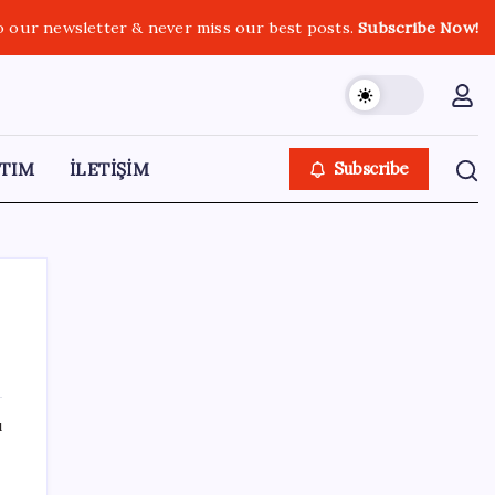
o our newsletter & never miss our best posts.
Subscribe Now!
TIM
İLETİŞİM
Subscribe
SON YAZILAR
ı
Microsoft’un Azure Linux Dağıtımı
Windows’a Geldi