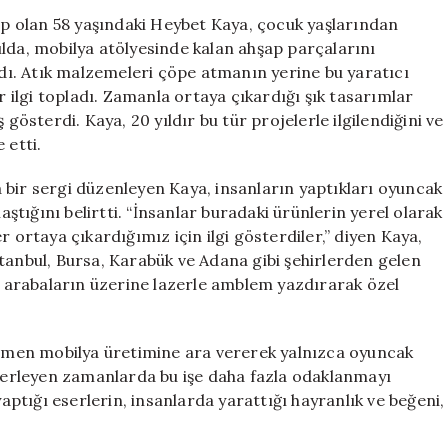
Usta:
hip olan 58 yaşındaki Heybet Kaya, çocuk yaşlarından
Talepler
lda, mobilya atölyesinde kalan ahşap parçalarını
Her
ı. Atık malzemeleri çöpe atmanın yerine bu yaratıcı
Geçen
r ilgi topladı. Zamanla ortaya çıkardığı şık tasarımlar
Gün
gösterdi. Kaya, 20 yıldır bu tür projelerle ilgilendiğini ve
Artıyor
 etti.
için
 bir sergi düzenleyen Kaya, insanların yaptıkları oyuncak
aştığını belirtti. “İnsanlar buradaki ürünlerin yerel olarak
r ortaya çıkardığımız için ilgi gösterdiler,” diyen Kaya,
 İstanbul, Bursa, Karabük ve Adana gibi şehirlerden gelen
r; arabaların üzerine lazerle amblem yazdırarak özel
amamen mobilya üretimine ara vererek yalnızca oyuncak
İlerleyen zamanlarda bu işe daha fazla odaklanmayı
yaptığı eserlerin, insanlarda yarattığı hayranlık ve beğeni,