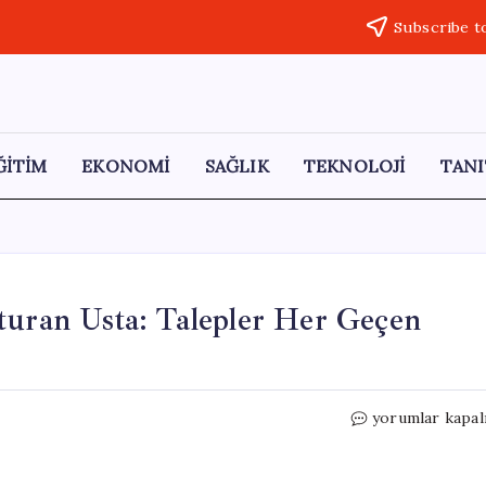
Subscribe t
ĞİTİM
EKONOMİ
SAĞLIK
TEKNOLOJİ
TANI
turan Usta: Talepler Her Geçen
Ahşap
yorumlar kapal
Atıklarla
Sanatını
Konuşturan