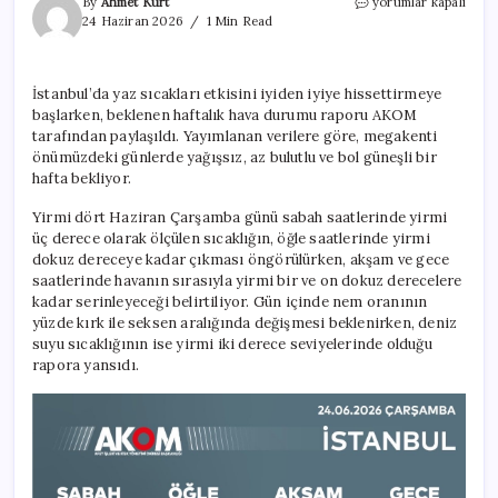
AKOM
By
Ahmet Kurt
yorumlar kapalı
en
24 Haziran 2026
1 Min Read
sıcak
günü
açıkladı:
İstanbul’da yaz sıcakları etkisini iyiden iyiye hissettirmeye
İstanbul’da
başlarken, beklenen haftalık hava durumu raporu AKOM
yaşayanlar
dikkat
tarafından paylaşıldı. Yayımlanan verilere göre, megakenti
için
önümüzdeki günlerde yağışsız, az bulutlu ve bol güneşli bir
hafta bekliyor.
Yirmi dört Haziran Çarşamba günü sabah saatlerinde yirmi
üç derece olarak ölçülen sıcaklığın, öğle saatlerinde yirmi
dokuz dereceye kadar çıkması öngörülürken, akşam ve gece
saatlerinde havanın sırasıyla yirmi bir ve on dokuz derecelere
kadar serinleyeceği belirtiliyor. Gün içinde nem oranının
yüzde kırk ile seksen aralığında değişmesi beklenirken, deniz
suyu sıcaklığının ise yirmi iki derece seviyelerinde olduğu
rapora yansıdı.