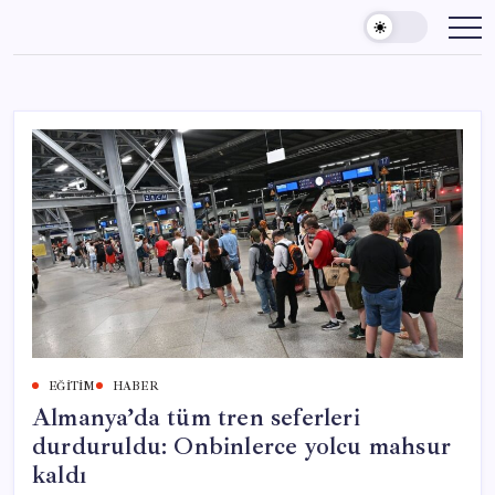
Skip
to
content
EĞITIM
HABER
Almanya’da tüm tren seferleri
durduruldu: Onbinlerce yolcu mahsur
kaldı