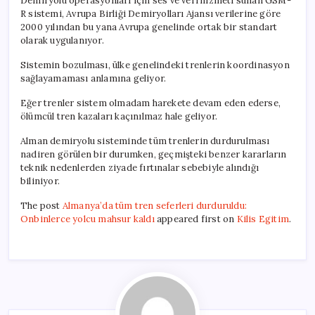
Demiryolu operasyonları için ses ve veri hizmeti sunan GSM-
R sistemi, Avrupa Birliği Demiryolları Ajansı verilerine göre
2000 yılından bu yana Avrupa genelinde ortak bir standart
olarak uygulanıyor.
Sistemin bozulması, ülke genelindeki trenlerin koordinasyon
sağlayamaması anlamına geliyor.
Eğer trenler sistem olmadam harekete devam eden ederse,
ölümcül tren kazaları kaçınılmaz hale geliyor.
Alman demiryolu sisteminde tüm trenlerin durdurulması
nadiren görülen bir durumken, geçmişteki benzer kararların
teknik nedenlerden ziyade fırtınalar sebebiyle alındığı
biliniyor.
The post
Almanya’da tüm tren seferleri durduruldu:
Onbinlerce yolcu mahsur kaldı
appeared first on
Kilis Egitim
.