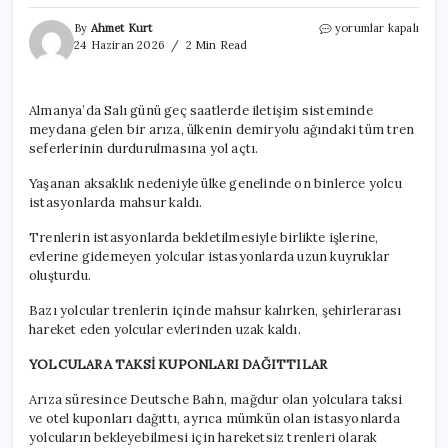
Almanya’da
By
Ahmet Kurt
yorumlar kapalı
tüm
24 Haziran 2026
2 Min Read
tren
seferleri
durduruldu:
Almanya’da Salı günü geç saatlerde iletişim sisteminde
Onbinlerce
meydana gelen bir arıza, ülkenin demiryolu ağındaki tüm tren
yolcu
mahsur
seferlerinin durdurulmasına yol açtı.
kaldı
için
Yaşanan aksaklık nedeniyle ülke genelinde on binlerce yolcu
istasyonlarda mahsur kaldı.
Trenlerin istasyonlarda bekletilmesiyle birlikte işlerine,
evlerine gidemeyen yolcular istasyonlarda uzun kuyruklar
oluşturdu.
Bazı yolcular trenlerin içinde mahsur kalırken, şehirlerarası
hareket eden yolcular evlerinden uzak kaldı.
YOLCULARA TAKSİ KUPONLARI DAĞITTILAR
Arıza süresince Deutsche Bahn, mağdur olan yolculara taksi
ve otel kuponları dağıttı, ayrıca mümkün olan istasyonlarda
yolcuların bekleyebilmesi için hareketsiz trenleri olarak