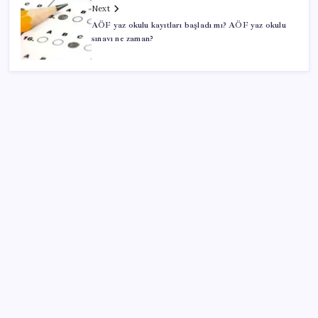
Next
AÖF yaz okulu kayıtları başladı mı? AÖF yaz okulu
sınavı ne zaman?
SON YAZILAR
Microsoft’un Azure Linux Dağıtımı Windows’a Geldi
İYİ Parti’nin ‘çerçeve yasa’ teklifi reddedildi: ‘PKK
sözde hukuki bir organizasyon mudur ki kendini
feshetsin’
YENİ Partili Ceylan duyurdu: Bağış kampanyasında