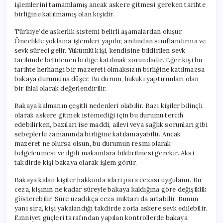
işlemlerini tamamlamış ancak askere gitmesi gereken tarihte
birliğine katılmamış olan kişidir.
Türkiye’de askerlik sistemi belirli aşamalardan oluşur.
Öncelikle yoklama işlemleri yapılır, ardından sınıflandırma ve
sevk süreci gelir. Yükümlü kişi, kendisine bildirilen sevk
tarihinde belirlenen birliğe katılmak zorundadır. Eğer kişi bu
tarihte herhangi bir mazereti olmaksızın birliğine katılmazsa
bakaya durumuna düşer. Bu durum, hukuki yaptırımları olan
bir ihlal olarak değerlendirilir.
Bakaya kalmanın çeşitli nedenleri olabilir. Bazı kişiler bilinçli
olarak askere gitmek istemediği için bu durumu tercih
edebilirken, bazıları ise maddi, ailevi veya sağlık sorunları gibi
sebeplerle zamanında birliğine katılamayabilir. Ancak
mazeret ne olursa olsun, bu durumun resmi olarak
belgelenmesi ve ilgili makamlara bildirilmesi gerekir. Aksi
takdirde kişi bakaya olarak işlem görür.
Bakaya kalan kişiler hakkında idari para cezası uygulanır. Bu
ceza, kişinin ne kadar süreyle bakaya kaldığına göre değişiklik
gösterebilir. Süre uzadıkça ceza miktarı da artabilir. Bunun
yanı sıra, kişi yakalandığı takdirde zorla askere sevk edilebilir.
Emniyet güçleri tarafından yapılan kontrollerde bakaya