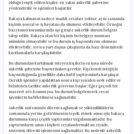
olduğu tespit edilen kişiler, en yakın askerlik şubesine
yönlendirilir ve işlemleri başlatılır.
Bakaya kalmanın sadece maddi cezaları yoktur; aynı zamanda
kişinin sosyal ve iş hayatını da olumsuz etkileyebilir. Örneğin
bazı kamu kurumlarında işe girişte askerlik durum belgesi
talep edilir. Bakaya olan bir kişinin bu belgeyi sunması
mümkün olmayabilir ve bu durum iş başvurularını olumsuz
etkileyebilir. Ayrıca yurt dışına çıkışlarda da bazı dönemlerde
kısıtlamalarla karşılaşılabilir.
Bu durumdan kurtulmak isteyen kişilerin en kısa sürede
askerlik şubesine başvurmaları gerekir. Kişi kendi isteğiyle
başvurduğunda genellikle daha hafif yaptırımlarla karşılaşır.
Gerekli işlemler yapıldıktan sonra kişi yeniden sevk edilir ve
belirlenen tarihte askerlik görevine başlar. Eğer geçerli bir
mazeret söz konusuysa, bu durum belgelenerek cezai
işlemlerin hafifletilmesi sağlanabilir.
Askerlik sisteminde düzeni sağlamak ve yükümlülüklerin
zamanında yerine getirilmesini teşvik etmek amacıyla bakaya
durumuna karşı çeşitli yaptırımlar uygulanmaktadır. Bu
yaptırımların amacı kişileri cezalandırmaktan ziyade,
sistemin düzenli işlemesini sağlamaktır. Bu nedenle askerlik