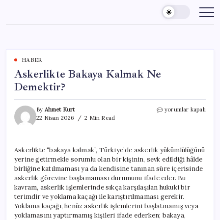
Skip
to
content
HABER
Askerlikte Bakaya Kalmak Ne
Demektir?
Askerlikte
By
Ahmet Kurt
yorumlar kapalı
Bakaya
22 Nisan 2026
2 Min Read
Kalmak
Ne
Demektir?
Askerlikte “bakaya kalmak”, Türkiye’de askerlik yükümlülüğünü
için
yerine getirmekle sorumlu olan bir kişinin, sevk edildiği hâlde
birliğine katılmaması ya da kendisine tanınan süre içerisinde
askerlik görevine başlamaması durumunu ifade eder. Bu
kavram, askerlik işlemlerinde sıkça karşılaşılan hukuki bir
terimdir ve yoklama kaçağı ile karıştırılmaması gerekir.
Yoklama kaçağı, henüz askerlik işlemlerini başlatmamış veya
yoklamasını yaptırmamış kişileri ifade ederken; bakaya,