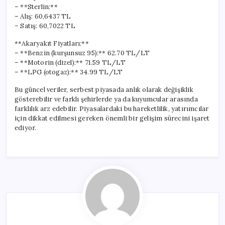
– **Sterlin:**
– Alış: 60,6437 TL
– Satış: 60,7022 TL
**Akaryakıt Fiyatları:**
– **Benzin (kurşunsuz 95):** 62.70 TL/LT
– **Motorin (dizel):** 71.59 TL/LT
– **LPG (otogaz):** 34.99 TL/LT
Bu güncel veriler, serbest piyasada anlık olarak değişiklik
gösterebilir ve farklı şehirlerde ya da kuyumcular arasında
farklılık arz edebilir. Piyasalardaki bu hareketlilik, yatırımcılar
için dikkat edilmesi gereken önemli bir gelişim sürecini işaret
ediyor.