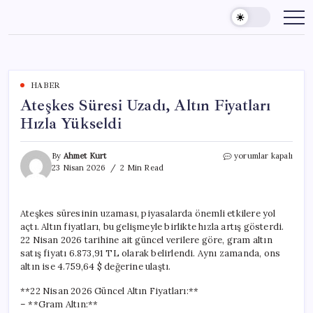
Skip
to
content
HABER
Ateşkes Süresi Uzadı, Altın Fiyatları
Hızla Yükseldi
Ateşkes
By
Ahmet Kurt
yorumlar kapalı
Süresi
23 Nisan 2026
2 Min Read
Uzadı,
Altın
Fiyatları
Ateşkes süresinin uzaması, piyasalarda önemli etkilere yol
Hızla
açtı. Altın fiyatları, bu gelişmeyle birlikte hızla artış gösterdi.
Yükseldi
için
22 Nisan 2026 tarihine ait güncel verilere göre, gram altın
satış fiyatı 6.873,91 TL olarak belirlendi. Aynı zamanda, ons
altın ise 4.759,64 $ değerine ulaştı.
**22 Nisan 2026 Güncel Altın Fiyatları:**
– **Gram Altın:**