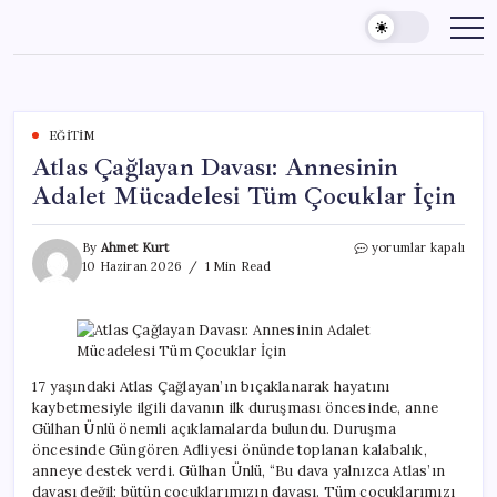
Skip
to
content
EĞITIM
Atlas Çağlayan Davası: Annesinin
Adalet Mücadelesi Tüm Çocuklar İçin
Atlas
By
Ahmet Kurt
yorumlar kapalı
Çağlayan
10 Haziran 2026
1 Min Read
Davası:
Annesinin
Adalet
Mücadelesi
Tüm
Çocuklar
17 yaşındaki Atlas Çağlayan’ın bıçaklanarak hayatını
İçin
kaybetmesiyle ilgili davanın ilk duruşması öncesinde, anne
için
Gülhan Ünlü önemli açıklamalarda bulundu. Duruşma
öncesinde Güngören Adliyesi önünde toplanan kalabalık,
anneye destek verdi. Gülhan Ünlü, “Bu dava yalnızca Atlas’ın
davası değil; bütün çocuklarımızın davası. Tüm çocuklarımızı