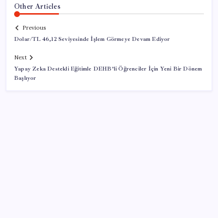
Other Articles
Previous
Dolar/TL 46,12 Seviyesinde İşlem Görmeye Devam Ediyor
Next
Yapay Zeka Destekli Eğitimle DEHB’li Öğrenciler İçin Yeni Bir Dönem
Başlıyor
SON YAZILAR
İYİ Parti’nin ‘çerçeve yasa’ teklifi reddedildi: ‘PKK