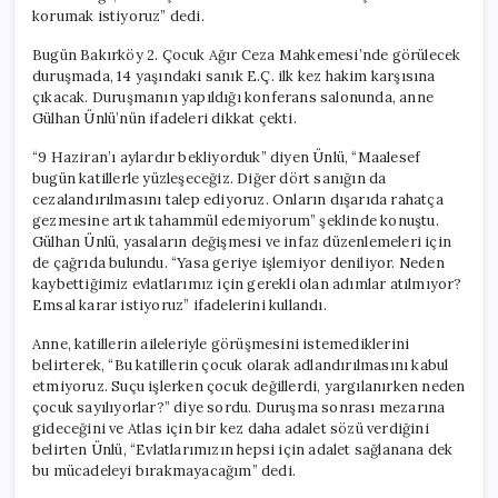
korumak istiyoruz” dedi.
Bugün Bakırköy 2. Çocuk Ağır Ceza Mahkemesi’nde görülecek
duruşmada, 14 yaşındaki sanık E.Ç. ilk kez hakim karşısına
çıkacak. Duruşmanın yapıldığı konferans salonunda, anne
Gülhan Ünlü’nün ifadeleri dikkat çekti.
“9 Haziran’ı aylardır bekliyorduk” diyen Ünlü, “Maalesef
bugün katillerle yüzleşeceğiz. Diğer dört sanığın da
cezalandırılmasını talep ediyoruz. Onların dışarıda rahatça
gezmesine artık tahammül edemiyorum” şeklinde konuştu.
Gülhan Ünlü, yasaların değişmesi ve infaz düzenlemeleri için
de çağrıda bulundu. “Yasa geriye işlemiyor deniliyor. Neden
kaybettiğimiz evlatlarımız için gerekli olan adımlar atılmıyor?
Emsal karar istiyoruz” ifadelerini kullandı.
Anne, katillerin aileleriyle görüşmesini istemediklerini
belirterek, “Bu katillerin çocuk olarak adlandırılmasını kabul
etmiyoruz. Suçu işlerken çocuk değillerdi, yargılanırken neden
çocuk sayılıyorlar?” diye sordu. Duruşma sonrası mezarına
gideceğini ve Atlas için bir kez daha adalet sözü verdiğini
belirten Ünlü, “Evlatlarımızın hepsi için adalet sağlanana dek
bu mücadeleyi bırakmayacağım” dedi.