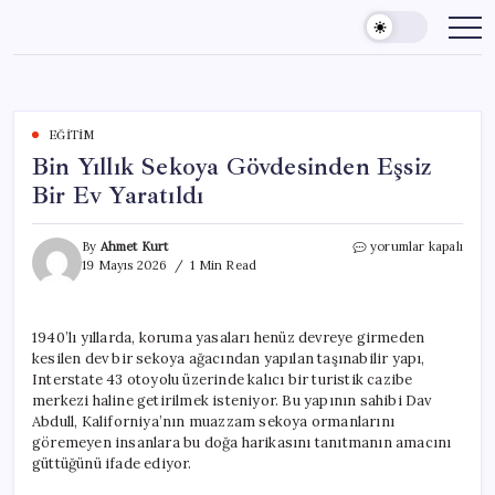
Skip
to
content
EĞITIM
Bin Yıllık Sekoya Gövdesinden Eşsiz
Bir Ev Yaratıldı
Bin
By
Ahmet Kurt
yorumlar kapalı
Yıllık
19 Mayıs 2026
1 Min Read
Sekoya
Gövdesinden
Eşsiz
1940’lı yıllarda, koruma yasaları henüz devreye girmeden
Bir
kesilen dev bir sekoya ağacından yapılan taşınabilir yapı,
Ev
Yaratıldı
Interstate 43 otoyolu üzerinde kalıcı bir turistik cazibe
için
merkezi haline getirilmek isteniyor. Bu yapının sahibi Dav
Abdull, Kaliforniya’nın muazzam sekoya ormanlarını
göremeyen insanlara bu doğa harikasını tanıtmanın amacını
güttüğünü ifade ediyor.