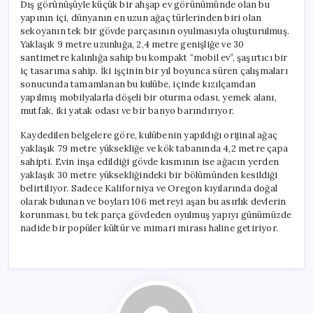
Dış görünüşüyle küçük bir ahşap ev görünümünde olan bu
yapının içi, dünyanın en uzun ağaç türlerinden biri olan
sekoyanın tek bir gövde parçasının oyulmasıyla oluşturulmuş.
Yaklaşık 9 metre uzunluğa, 2,4 metre genişliğe ve 30
santimetre kalınlığa sahip bu kompakt “mobil ev”, şaşırtıcı bir
iç tasarıma sahip. İki işçinin bir yıl boyunca süren çalışmaları
sonucunda tamamlanan bu kulübe, içinde kızılçamdan
yapılmış mobilyalarla döşeli bir oturma odası, yemek alanı,
mutfak, iki yatak odası ve bir banyo barındırıyor.
Kaydedilen belgelere göre, kulübenin yapıldığı orijinal ağaç
yaklaşık 79 metre yüksekliğe ve kök tabanında 4,2 metre çapa
sahipti. Evin inşa edildiği gövde kısmının ise ağacın yerden
yaklaşık 30 metre yüksekliğindeki bir bölümünden kesildiği
belirtiliyor. Sadece Kaliforniya ve Oregon kıyılarında doğal
olarak bulunan ve boyları 106 metreyi aşan bu asırlık devlerin
korunması, bu tek parça gövdeden oyulmuş yapıyı günümüzde
nadide bir popüler kültür ve mimari mirası haline getiriyor.