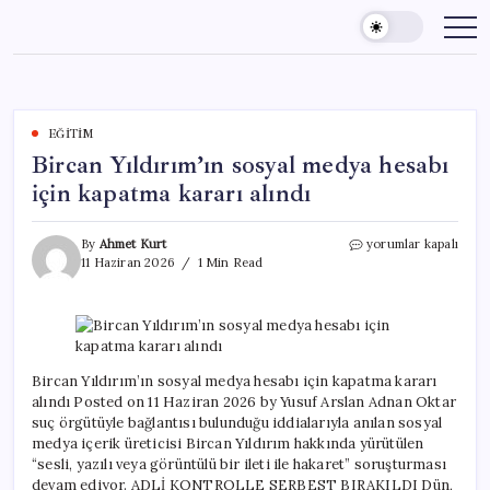
Skip
to
content
EĞITIM
Bircan Yıldırım’ın sosyal medya hesabı
için kapatma kararı alındı
Bircan
By
Ahmet Kurt
yorumlar kapalı
Yıldırım’ın
11 Haziran 2026
1 Min Read
sosyal
medya
hesabı
için
kapatma
kararı
Bircan Yıldırım’ın sosyal medya hesabı için kapatma kararı
alındı
alındı Posted on 11 Haziran 2026 by Yusuf Arslan Adnan Oktar
için
suç örgütüyle bağlantısı bulunduğu iddialarıyla anılan sosyal
medya içerik üreticisi Bircan Yıldırım hakkında yürütülen
“sesli, yazılı veya görüntülü bir ileti ile hakaret” soruşturması
devam ediyor. ADLİ KONTROLLE SERBEST BIRAKILDI Dün,