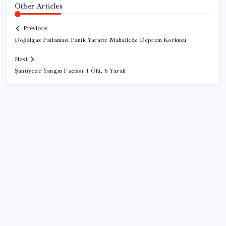
Other Articles
Previous
Doğalgaz Patlaması Panik Yarattı: Mahallede Deprem Korkusu
Next
Şantiyede Yangın Faciası: 1 Ölü, 6 Yaralı
SON YAZILAR
ABD, İran bağlantılı kripto para borsasına yaptırım
uyguladı