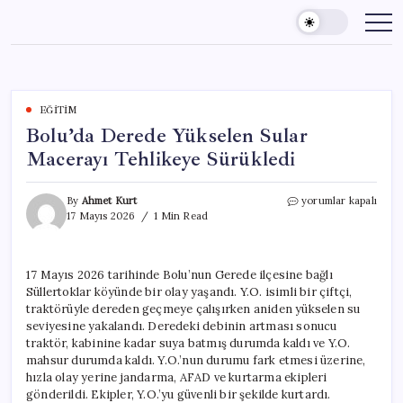
Skip
to
content
EĞITIM
Bolu’da Derede Yükselen Sular
Macerayı Tehlikeye Sürükledi
Bolu’da
By
Ahmet Kurt
yorumlar kapalı
Derede
17 Mayıs 2026
1 Min Read
Yükselen
Sular
Macerayı
17 Mayıs 2026 tarihinde Bolu’nun Gerede ilçesine bağlı
Tehlikeye
Süllertoklar köyünde bir olay yaşandı. Y.O. isimli bir çiftçi,
Sürükledi
için
traktörüyle dereden geçmeye çalışırken aniden yükselen su
seviyesine yakalandı. Deredeki debinin artması sonucu
traktör, kabinine kadar suya batmış durumda kaldı ve Y.O.
mahsur durumda kaldı. Y.O.’nun durumu fark etmesi üzerine,
hızla olay yerine jandarma, AFAD ve kurtarma ekipleri
gönderildi. Ekipler, Y.O.’yu güvenli bir şekilde kurtardı.