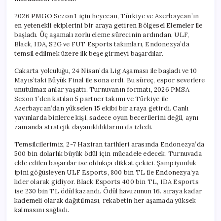
2026 PMGO Sezon 1 için heyecan, Türkiye ve Azerbaycan’ın
en yetenekli ekiplerini bir araya getiren Bölgesel Elemeler ile
başladı. Üç aşamalı zorlu eleme sürecinin ardından, ULF,
Black, IDA, S2G ve FUT Esports takımları, Endonezya’da
temsil edilmek üzere ilk beşe girmeyi başardılar.
Cakarta yolculuğu, 24 Nisan’da Lig Aşaması ile başladı ve 10
Mayıs’taki Büyük Final ile sona erdi. Bu süreç, espor severlere
unutulmaz anlar yaşattı. Turnuvanın formatı, 2026 PMSA
Sezon 1’den katılan 5 partner takımı ve Türkiye ile
Azerbaycan’dan yükselen 15 ekibi bir araya getirdi. Canlı
yayınlarda binlerce kişi, sadece oyun becerilerini değil, aynı
zamanda stratejik dayanıklılıklarını da izledi.
Temsilcilerimiz, 2-7 Haziran tarihleri arasında Endonezya’da
500 bin dolarlık büyük ödül için mücadele edecek. Turnuvada
elde edilen başarılar ise oldukça dikkat çekici. Şampiyonluk
ipini göğüsleyen ULF Esports, 800 bin TL ile Endonezya’ya
lider olarak gidiyor. Black Esports 400 bin TL, IDA Esports
ise 230 bin TL ödül kazandı. Ödül havuzunun 16. sıraya kadar
kademeli olarak dağıtılması, rekabetin her aşamada yüksek
kalmasını sağladı.