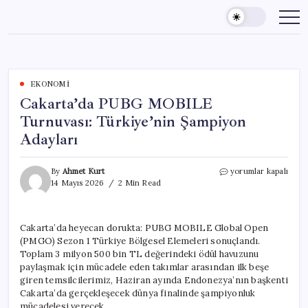
Skip
to
content
EKONOMI
Cakarta’da PUBG MOBILE
Turnuvası: Türkiye’nin Şampiyon
Adayları
Cakarta’da
By
Ahmet Kurt
yorumlar kapalı
PUBG
14 Mayıs 2026
2 Min Read
MOBILE
Turnuvası:
Türkiye’nin
Cakarta’da heyecan dorukta: PUBG MOBILE Global Open
Şampiyon
(PMGO) Sezon 1 Türkiye Bölgesel Elemeleri sonuçlandı.
Adayları
için
Toplam 3 milyon 500 bin TL değerindeki ödül havuzunu
paylaşmak için mücadele eden takımlar arasından ilk beşe
giren temsilcilerimiz, Haziran ayında Endonezya’nın başkenti
Cakarta’da gerçekleşecek dünya finalinde şampiyonluk
mücadelesi verecek.