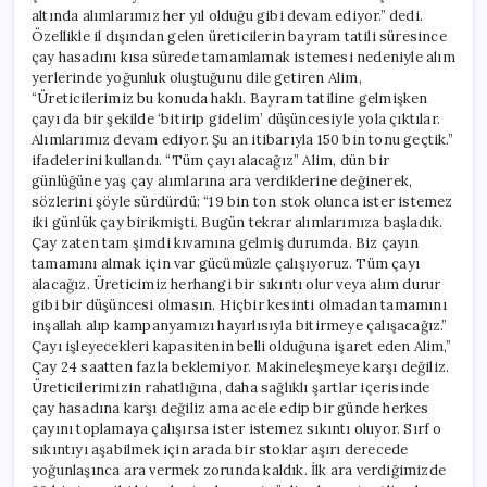
altında alımlarımız her yıl olduğu gibi devam ediyor.” dedi.
Özellikle il dışından gelen üreticilerin bayram tatili süresince
çay hasadını kısa sürede tamamlamak istemesi nedeniyle alım
yerlerinde yoğunluk oluştuğunu dile getiren Alim,
“Üreticilerimiz bu konuda haklı. Bayram tatiline gelmişken
çayı da bir şekilde ‘bitirip gidelim’ düşüncesiyle yola çıktılar.
Alımlarımız devam ediyor. Şu an itibarıyla 150 bin tonu geçtik.”
ifadelerini kullandı. “Tüm çayı alacağız” Alim, dün bir
günlüğüne yaş çay alımlarına ara verdiklerine değinerek,
sözlerini şöyle sürdürdü: “19 bin ton stok olunca ister istemez
iki günlük çay birikmişti. Bugün tekrar alımlarımıza başladık.
Çay zaten tam şimdi kıvamına gelmiş durumda. Biz çayın
tamamını almak için var gücümüzle çalışıyoruz. Tüm çayı
alacağız. Üreticimiz herhangi bir sıkıntı olur veya alım durur
gibi bir düşüncesi olmasın. Hiçbir kesinti olmadan tamamını
inşallah alıp kampanyamızı hayırlısıyla bitirmeye çalışacağız.”
Çayı işleyecekleri kapasitenin belli olduğuna işaret eden Alim,”
Çay 24 saatten fazla beklemiyor. Makineleşmeye karşı değiliz.
Üreticilerimizin rahatlığına, daha sağlıklı şartlar içerisinde
çay hasadına karşı değiliz ama acele edip bir günde herkes
çayını toplamaya çalışırsa ister istemez sıkıntı oluyor. Sırf o
sıkıntıyı aşabilmek için arada bir stoklar aşırı derecede
yoğunlaşınca ara vermek zorunda kaldık. İlk ara verdiğimizde