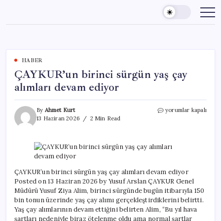
Skip
to
content
HABER
ÇAYKUR’un birinci sürgün yaş çay
alımları devam ediyor
ÇAYKUR’un
By
Ahmet Kurt
yorumlar kapalı
birinci
13 Haziran 2026
2 Min Read
sürgün
yaş
çay
alımları
devam
ediyor
ÇAYKUR’un birinci sürgün yaş çay alımları devam ediyor
için
Posted on 13 Haziran 2026 by Yusuf Arslan ÇAYKUR Genel
Müdürü Yusuf Ziya Alim, birinci sürgünde bugün itibarıyla 150
bin tonun üzerinde yaş çay alımı gerçekleştirdiklerini belirtti.
Yaş çay alımlarının devam ettiğini belirten Alim, “Bu yıl hava
şartları nedeniyle biraz ötelenme oldu ama normal şartlar