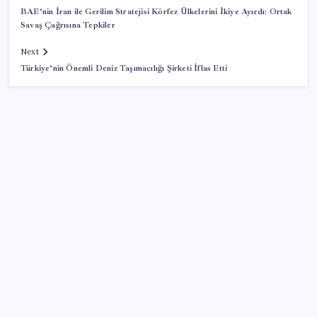
BAE’nin İran ile Gerilim Stratejisi Körfez Ülkelerini İkiye Ayırdı: Ortak
Savaş Çağrısına Tepkiler
Next
Türkiye’nin Önemli Deniz Taşımacılığı Şirketi İflas Etti
SON YAZILAR
AB’den Ar-Ge’ye 130 milyar euroluk kaynak
Faizsiz ev ve araba alımına kısıtlama
Çin’in altın alımında üç yılın rekoru