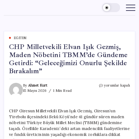
Skip
to
content
EĞITIM
CHP Milletvekili Elvan Işık Gezmiş,
Maden Nöbetini TBMM’de Gündeme
Getirdi: “Geleceğimizi Onurlu Şekilde
Bırakalım”
CHP
By
Ahmet Kurt
yorumlar kapalı
Milletvekili
15 Mayıs 2026
1 Min Read
Elvan
Işık
Gezmiş,
CHP Giresun Milletvekili Elvan Işık Gezmiş, Giresun’un
Maden
Tirebolu ilçesindeki Sekü Köyü’nde 41 gündür süren maden
Nöbetini
TBMM’de
nöbetini Türkiye Büyük Millet Meclisi (TBMM) gündemine
Gündeme
taşıdı. Özellikle Karadeniz’deki artan madencilik faaliyetlerine
Getirdi:
ve fındık üreticisinin yaşadığı ekonomik zorluklara dikkat
“Geleceğimizi