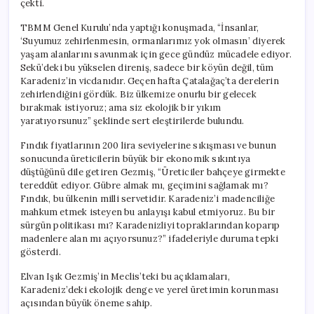
çekti.
Onurlu
Şekilde
TBMM Genel Kurulu’nda yaptığı konuşmada, “İnsanlar,
Bırakalım”
‘Suyumuz zehirlenmesin, ormanlarımız yok olmasın’ diyerek
için
yaşam alanlarını savunmak için gece gündüz mücadele ediyor.
Sekü’deki bu yükselen direniş, sadece bir köyün değil, tüm
Karadeniz’in vicdanıdır. Geçen hafta Çatalağaç’ta derelerin
zehirlendiğini gördük. Biz ülkemize onurlu bir gelecek
bırakmak istiyoruz; ama siz ekolojik bir yıkım
yaratıyorsunuz” şeklinde sert eleştirilerde bulundu.
Fındık fiyatlarının 200 lira seviyelerine sıkışması ve bunun
sonucunda üreticilerin büyük bir ekonomik sıkıntıya
düştüğünü dile getiren Gezmiş, “Üreticiler bahçeye girmekte
tereddüt ediyor. Gübre almak mı, geçimini sağlamak mı?
Fındık, bu ülkenin milli servetidir. Karadeniz’i madenciliğe
mahkum etmek isteyen bu anlayışı kabul etmiyoruz. Bu bir
sürgün politikası mı? Karadenizliyi topraklarından koparıp
madenlere alan mı açıyorsunuz?” ifadeleriyle duruma tepki
gösterdi.
Elvan Işık Gezmiş’in Meclis’teki bu açıklamaları,
Karadeniz’deki ekolojik denge ve yerel üretimin korunması
açısından büyük öneme sahip.