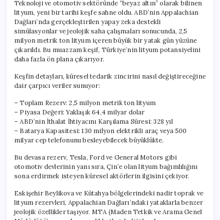
Teknoloji ve otomotiv sektöründe “beyaz altın” olarak bilinen
lityum, yeni bir tarihi keşfe sahne oldu. ABD’nin Appalachian
Dağları’nda gerçekleştirilen yapay zeka destekli
simülasyonlar ve jeolojik saha çalışmaları sonucunda, 2,5
milyon metrik ton lityum içeren büyük bir yatak gün yüzüne
çıkarıldı. Bu muazzam keşif, Türkiye’nin lityum potansiyelini
daha fazla ön plana çıkarıyor.
Keşfin detayları, küresel tedarik zincirini nasıl değiştireceğine
dair çarpıcı veriler sunuyor:
– Toplam Rezerv: 2,5 milyon metrik ton lityum
– Piyasa Değeri: Yaklaşık 64,4 milyar dolar
– ABD’nin İthalat İhtiyacını Karşılama Süresi: 328 yıl
– Batarya Kapasitesi: 130 milyon elektrikli araç veya 500
milyar cep telefonunu besleyebilecek büyüklükte.
Bu devasa rezerv, Tesla, Ford ve General Motors gibi
otomotiv devlerinin yanı sıra, Çin’e olan lityum bağımlılığını
sona erdirmek isteyen küresel aktörlerin ilgisini çekiyor.
Eskişehir Beylikova ve Kütahya bölgelerindeki nadir toprak ve
lityum rezervleri, Appalachian Dağları’ndaki yataklarla benzer
jeolojik özellikler taşıyor. MTA (Maden Tetkik ve Arama Genel