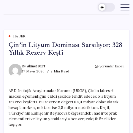
Skip
to
content
HABER
Çin’in Lityum Dominası Sarsılıyor: 328
Yıllık Rezerv Keşfi
Çin’in
By
Ahmet Kurt
yorumlar kapalı
Lityum
17 Mayıs 2026
2 Min Read
Dominası
Sarsılıyor:
328
ABD Jeolojik Araştırmalar Kurumu (USGS), Çin’in küresel
Yıllık
maden egemenliğini ciddi şekilde tehdit edecek bir lityum
Rezerv
Keşfi
rezervi keşfetti. Bu rezervin değeri 64,4 milyar dolar olarak
için
hesaplanırken, miktarı ise 2,5 milyon metrik ton. Keşif,
Türkiye’nin Eskişehir Beylikova bölgesindeki nadir toprak
elementleri ve lityum yataklarıyla benzer jeolojik özellikler
taşıyor.