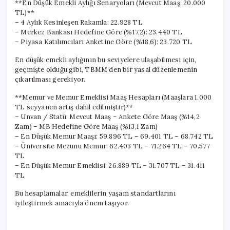
**En Düşük Emekli Aylığı Senaryoları (Mevcut Maaş: 20.000
TL)**
– 4 Aylık Kesinleşen Rakamla: 22.928 TL
– Merkez Bankası Hedefine Göre (%17,2): 23.440 TL
– Piyasa Katılımcıları Anketine Göre (%18,6): 23.720 TL
En düşük emekli aylığının bu seviyelere ulaşabilmesi için,
geçmişte olduğu gibi, TBMM’den bir yasal düzenlemenin
çıkarılması gerekiyor.
**Memur ve Memur Emeklisi Maaş Hesapları (Maaşlara 1.000
TL seyyanen artış dahil edilmiştir)**
– Unvan / Statü: Mevcut Maaş – Ankete Göre Maaş (%14,2
Zam) – MB Hedefine Göre Maaş (%13,1 Zam)
– En Düşük Memur Maaşı: 59.896 TL – 69.401 TL – 68.742 TL
– Üniversite Mezunu Memur: 62.403 TL – 71.264 TL – 70.577
TL
– En Düşük Memur Emeklisi: 26.889 TL – 31.707 TL – 31.411
TL
Bu hesaplamalar, emeklilerin yaşam standartlarını
iyileştirmek amacıyla önem taşıyor.