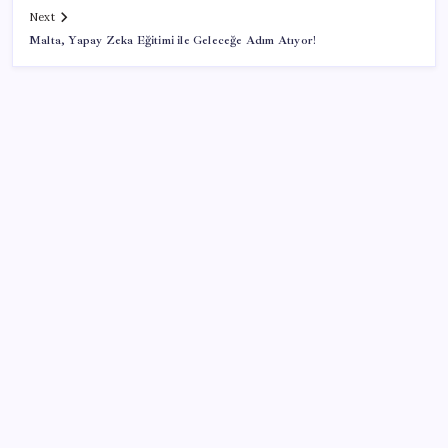
Next
Malta, Yapay Zeka Eğitimi ile Geleceğe Adım Atıyor!
SON YAZILAR
ABD, İran bağlantılı kripto para borsasına yaptırım
uyguladı
Halkbank, ikincil halka arz süreci başlattı
CHP Mut ve Silifke İlçe Başkanlıklarında toplu istifa:
YENİ Parti’ye katılma kararı aldılar
Adalet Bakanlığı ‘projesi’: Hâkim ve savcılar yapay