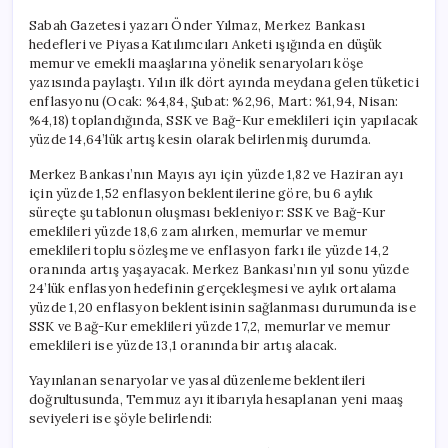
Sabah Gazetesi yazarı Önder Yılmaz, Merkez Bankası
hedefleri ve Piyasa Katılımcıları Anketi ışığında en düşük
memur ve emekli maaşlarına yönelik senaryoları köşe
yazısında paylaştı. Yılın ilk dört ayında meydana gelen tüketici
enflasyonu (Ocak: %4,84, Şubat: %2,96, Mart: %1,94, Nisan:
%4,18) toplandığında, SSK ve Bağ-Kur emeklileri için yapılacak
yüzde 14,64’lük artış kesin olarak belirlenmiş durumda.
Merkez Bankası’nın Mayıs ayı için yüzde 1,82 ve Haziran ayı
için yüzde 1,52 enflasyon beklentilerine göre, bu 6 aylık
süreçte şu tablonun oluşması bekleniyor: SSK ve Bağ-Kur
emeklileri yüzde 18,6 zam alırken, memurlar ve memur
emeklileri toplu sözleşme ve enflasyon farkı ile yüzde 14,2
oranında artış yaşayacak. Merkez Bankası’nın yıl sonu yüzde
24’lük enflasyon hedefinin gerçekleşmesi ve aylık ortalama
yüzde 1,20 enflasyon beklentisinin sağlanması durumunda ise
SSK ve Bağ-Kur emeklileri yüzde 17,2, memurlar ve memur
emeklileri ise yüzde 13,1 oranında bir artış alacak.
Yayınlanan senaryolar ve yasal düzenleme beklentileri
doğrultusunda, Temmuz ayı itibarıyla hesaplanan yeni maaş
seviyeleri ise şöyle belirlendi: