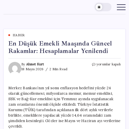
Skip
to
content
HABER
En Düşük Emekli Maaşında Güncel
Rakamlar: Hesaplamalar Yenilendi
En
By
Ahmet Kurt
yorumlar kapalı
Düşük
18 Mayıs 2026
2 Min Read
Emekli
Maaşında
Güncel
Merkez Bankası’nın yıl sonu enflasyon hedefini yüzde 24
Rakamlar:
olarak güncellemesi, milyonlarca memur, memur emeklisi,
Hesaplamalar
Yenilendi
SSK ve Bağ-Kur emeklisi için Temmuz ayında uygulanacak
için
zam oranlarını önemli ölçüde etkiledi. Türkiye İstatistik
Kurumu (TÜİK) tarafından açıklanan ilk dört aylık verilerle
birlikte, emeklilere yapılacak yüzde 14,64 oranındaki zam
şimdiden kesinleşti. Gözler ise Mayıs ve Haziran ayı verilerine
çevrildi.