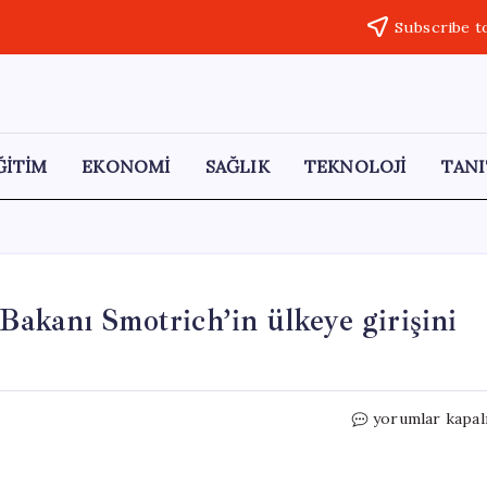
Subscribe t
ĞİTİM
EKONOMİ
SAĞLIK
TEKNOLOJİ
TANI
e Bakanı Smotrich’in ülkeye girişini
Fransa,
yorumlar kapal
aşırı
sağcı
İsrail