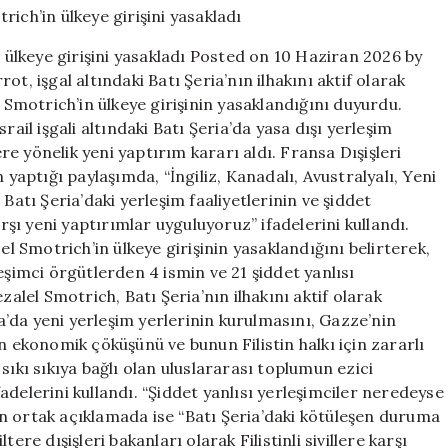
Maliye
Bakanı
n ülkeye girişini yasakladı Posted on 10 Haziran 2026 by
Smotrich’in
t, işgal altındaki Batı Şeria’nın ilhakını aktif olarak
ülkeye
l Smotrich’in ülkeye girişinin yasaklandığını duyurdu.
girişini
yasakladı
rail işgali altındaki Batı Şeria’da yasa dışı yerleşim
için
ere yönelik yeni yaptırım kararı aldı. Fransa Dışişleri
ptığı paylaşımda, “İngiliz, Kanadalı, Avustralyalı, Yeni
Batı Şeria’daki yerleşim faaliyetlerinin ve şiddet
ı yeni yaptırımlar uyguluyoruz” ifadelerini kullandı.
el Smotrich’in ülkeye girişinin yasaklandığını belirterek,
eşimci örgütlerden 4 ismin ve 21 şiddet yanlısı
zalel Smotrich, Batı Şeria’nın ilhakını aktif olarak
’da yeni yerleşim yerlerinin kurulmasını, Gazze’nin
n ekonomik çöküşünü ve bunun Filistin halkı için zararlı
sıkı sıkıya bağlı olan uluslararası toplumun ezici
delerini kullandı. “Şiddet yanlısı yerleşimciler neredeyse
n ortak açıklamada ise “Batı Şeria’daki kötüleşen duruma
ere dışişleri bakanları olarak Filistinli sivillere karşı