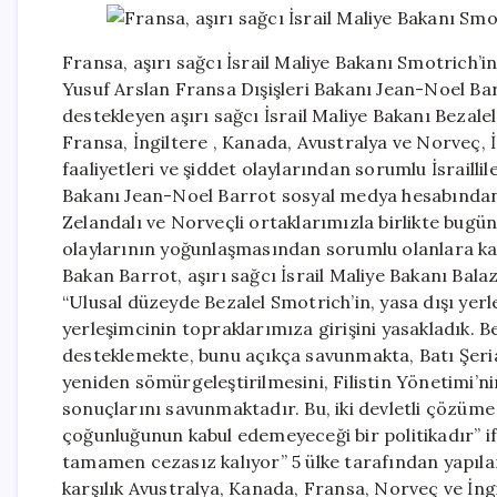
Fransa, aşırı sağcı İsrail Maliye Bakanı Smotrich’i
Yusuf Arslan Fransa Dışişleri Bakanı Jean-Noel Barro
destekleyen aşırı sağcı İsrail Maliye Bakanı Bezale
Fransa, İngiltere , Kanada, Avustralya ve Norveç, İs
faaliyetleri ve şiddet olaylarından sorumlu İsraillil
Bakanı Jean-Noel Barrot sosyal medya hesabından ya
Zelandalı ve Norveçli ortaklarımızla birlikte bugün 
olaylarının yoğunlaşmasından sorumlu olanlara karş
Bakan Barrot, aşırı sağcı İsrail Maliye Bakanı Balaz
“Ulusal düzeyde Bezalel Smotrich’in, yasa dışı yerl
yerleşimcinin topraklarımıza girişini yasakladık. Be
desteklemekte, bunu açıkça savunmakta, Batı Şeria
yeniden sömürgeleştirilmesini, Filistin Yönetimi’ni
sonuçlarını savunmaktadır. Bu, iki devletli çözüme 
çoğunluğunun kabul edemeyeceği bir politikadır” ifa
tamamen cezasız kalıyor” 5 ülke tarafından yapıla
karşılık Avustralya, Kanada, Fransa, Norveç ve İngilt