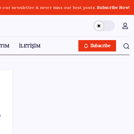
o our newsletter & never miss our best posts.
Subscribe Now!
TIM
İLETİŞİM
Subscribe
SON YAZILAR
ı
Faizsiz ev ve araba alımına kısıtlama