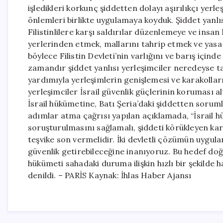
işledikleri korkunç şiddetten dolayı aşırılıkçı yerl
önlemleri birlikte uygulamaya koyduk. Şiddet yanlısı
Filistinlilere karşı saldırılar düzenlemeye ve insan 
yerlerinden etmek, mallarını tahrip etmek ve yasa 
böylece Filistin Devleti’nin varlığını ve barış içind
zamandır şiddet yanlısı yerleşimciler neredeyse t
yardımıyla yerleşimlerin genişlemesi ve karakolla
yerleşimciler İsrail güvenlik güçlerinin koruması al
İsrail hükümetine, Batı Şeria’daki şiddetten soru
adımlar atma çağrısı yapılan açıklamada, “İsrail hü
soruşturulmasını sağlamalı, şiddeti körükleyen kar
teşvike son vermelidir. İki devletli çözümün uygulan
güvenlik getirebileceğine inanıyoruz. Bu hedef doğ
hükümeti sahadaki duruma ilişkin hızlı bir şekild
denildi. – PARİS Kaynak: İhlas Haber Ajansı