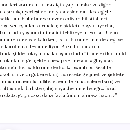
eşimcileri sorumlu tutmak için yaptırımlar ve diğer
 aşırılıkçı yerleşimciler, yandaşlarının desteğiyle
haklarını ihlal etmeye devam ediyor. Filistinlileri
dışı yerleşimler kurmak için şiddete başvuruyorlar,
e bir arada yaşama ihtimalini tehlikeye atıyorlar. Uzun
amamen cezasız kalırken, İsrail hükümetinin desteği ve
rın kurulması devam ediyor. Bazı durumlarda,
tında şiddet olaylarına karışmaktadır” ifadeleri kullanıldı.
mlu olanların gerçekten hesap vermesini sağlayacak
kümeti, her saldırının derhal kapsamlı bir şekilde
akollara ve örgütlere karşı harekete geçmeli ve şiddete
masının hem İsraillilere hem de Filistinlilere barış ve
rultusunda birlikte çalışmaya devam edeceğiz. İsrail
e harekete geçmezse daha fazla önlem almaya hazırız”