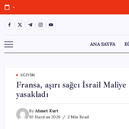
Skip
-
to
content
https://www.facebook.com/
https://twitter.com/
https://t.me/
https://www.instagram.com/
https://youtube.com/
ANA SAYFA
E
EĞITIM
Fransa, aşırı sağcı İsrail Maliy
yasakladı
By
Ahmet Kurt
10 Haziran 2026
2 Min Read