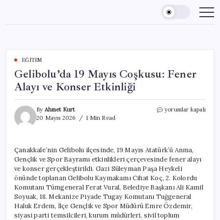
Skip
to
content
EĞITIM
Gelibolu’da 19 Mayıs Coşkusu: Fener
Alayı ve Konser Etkinliği
Gelibolu’da
By
Ahmet Kurt
yorumlar kapalı
19
20 Mayıs 2026
1 Min Read
Mayıs
Coşkusu:
Fener
Çanakkale’nin Gelibolu ilçesinde, 19 Mayıs Atatürk’ü Anma,
Alayı
Gençlik ve Spor Bayramı etkinlikleri çerçevesinde fener alayı
ve
Konser
ve konser gerçekleştirildi. Gazi Süleyman Paşa Heykeli
Etkinliği
önünde toplanan Gelibolu Kaymakamı Cihat Koç, 2. Kolordu
için
Komutanı Tümgeneral Ferat Vural, Belediye Başkanı Ali Kamil
Soyuak, 18. Mekanize Piyade Tugay Komutanı Tuğgeneral
Haluk Erdem, İlçe Gençlik ve Spor Müdürü Emre Özdemir,
siyasi parti temsilcileri, kurum müdürleri, sivil toplum