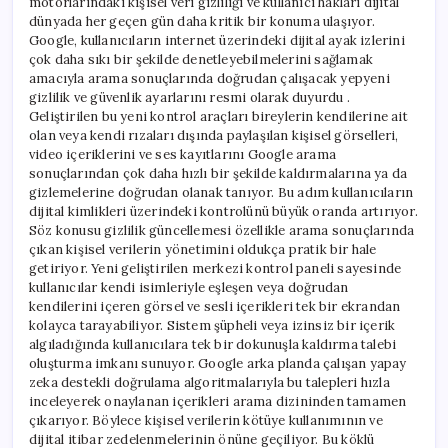
motorlarındaki kişisel veri gizliliği ve kullanıcı hakları dijital
duyurdu
dünyada her geçen gün daha kritik bir konuma ulaşıyor.
için
Google, kullanıcıların internet üzerindeki dijital ayak izlerini
çok daha sıkı bir şekilde denetleyebilmelerini sağlamak
amacıyla arama sonuçlarında doğrudan çalışacak yepyeni
gizlilik ve güvenlik ayarlarını resmi olarak duyurdu .
Geliştirilen bu yeni kontrol araçları bireylerin kendilerine ait
olan veya kendi rızaları dışında paylaşılan kişisel görselleri,
video içeriklerini ve ses kayıtlarını Google arama
sonuçlarından çok daha hızlı bir şekilde kaldırmalarına ya da
gizlemelerine doğrudan olanak tanıyor. Bu adım kullanıcıların
dijital kimlikleri üzerindeki kontrolünü büyük oranda artırıyor.
Söz konusu gizlilik güncellemesi özellikle arama sonuçlarında
çıkan kişisel verilerin yönetimini oldukça pratik bir hale
getiriyor. Yeni geliştirilen merkezi kontrol paneli sayesinde
kullanıcılar kendi isimleriyle eşleşen veya doğrudan
kendilerini içeren görsel ve sesli içerikleri tek bir ekrandan
kolayca tarayabiliyor. Sistem şüpheli veya izinsiz bir içerik
algıladığında kullanıcılara tek bir dokunuşla kaldırma talebi
oluşturma imkanı sunuyor. Google arka planda çalışan yapay
zeka destekli doğrulama algoritmalarıyla bu talepleri hızla
inceleyerek onaylanan içerikleri arama dizininden tamamen
çıkarıyor. Böylece kişisel verilerin kötüye kullanımının ve
dijital itibar zedelenmelerinin önüne geçiliyor. Bu köklü