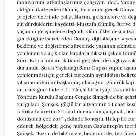
inanıyorum, arkadaşlarımız çalışıyor.” dedi. Yapay
aldığını ifade eden Gümüş, bu alanda gerek Dünya 
projeler üzerinde çalıştıklarını, gelişmelere ve d
sürdürdüklerini kaydetti. Mustafa Gümüş, Suriye d
yaşanan gelişmelere değindi. Gümrüklerdeki altyapıl
gerektiğine işaret eden Gümüş, dijitalleşme sayesin
bekleme ve değiştirme sürecinde yaşanan sıkıntılar
yenilenen ve açık olan kapılara dikkati çeken Güm
Sınır Kapısı’nın artık ticari geçişleri de sağlayac
durumda. Şu an Yayladağı Sınır Kapısı yapım aşama
yenilenmesi için gerekli bütçenin ayrıldığını beli
yıl sonuna kadar başlanmış olacağını, gümrük kapıl
artıracağını ifade etti. “Güçlü bir altyapı 24 saat k
Yönetim Kurulu Başkanı Cengiz Şimşek de bir şehrin
vurguladı. Şimşek, güçlü bir altyapının 24 saat kesin
fabrikada üretim 24 saat durmadan çalışmalı, burada
dönüşümü çok zor.” şeklinde konuştu. Halep ile kur
ederek, bölgedeki genç nüfusun Gaziantep’in tecrü
Şimşek, “Bizim de bilgimizle, becerimizle, tecrübemi