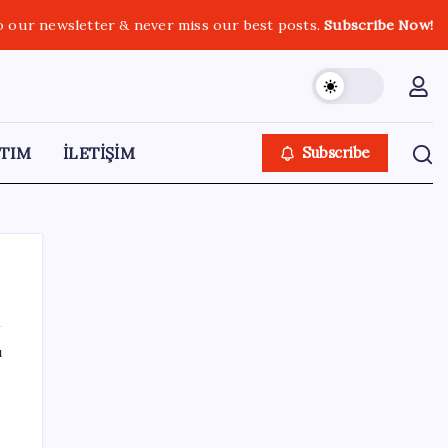
o our newsletter & never miss our best posts.
Subscribe Now!
TIM
İLETİŞİM
Subscribe
ı
SON YAZILAR
Microsoft’un Azure Linux Dağıtımı
Windows’a Geldi