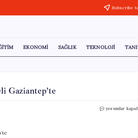
Subscribe t
ĞİTİM
EKONOMİ
SAĞLIK
TEKNOLOJİ
TANI
i Gaziantep’te
Gümrüklerde
yorumlar kapal
Yeni
Dönem
Paneli
Gaziantep’te