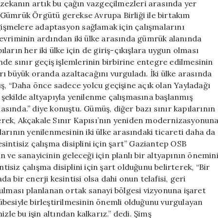
 zekanın artık bu çağın vazgeçilmezleri arasında yer
Gümrük Örgütü gerekse Avrupa Birliği ile birtakım
eğişmelere adaptasyon sağlamak için çalışmalarını
evriminin ardından iki ülke arasında gümrük alanında
arın her iki ülke için de giriş-çıkışlara uygun olması
de sınır geçiş işlemlerinin birbirine entegre edilmesinin
ı büyük oranda azaltacağını vurguladı. İki ülke arasında
üş, “Daha önce sadece yolcu geçişine açık olan Yayladağı
ak şekilde altyapıyla yenilenme çalışmasına başlanmış
sında.” diye konuştu. Gümüş, diğer bazı sınır kapılarının
rterek, Akçakale Sınır Kapısı’nın yeniden modernizasyonun
arının yenilenmesinin iki ülke arasındaki ticareti daha da
esintisiz çalışma disiplini için şart” Gaziantep OSB
 ve sanayicinin geleceği için planlı bir altyapının önemin
tisiz çalışma disiplini için şart olduğunu belirterek, “Bir
 bir enerji kesintisi olsa dahi onun telafisi, geri
ulması planlanan ortak sanayi bölgesi vizyonuna işaret
besiyle birleştirilmesinin önemli olduğunu vurgulayan
zle bu işin altından kalkarız.” dedi. Şimş