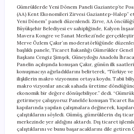
Gümrüklerde Yeni Dönem Paneli Gaziantep’te Post
(AA) Kent Ekonomileri Zirvesi Gaziantep-Halep” e
Yeni Dönem” paneli düzenlendi. Zirve, AA öncülüğü
Büyükşehir Belediyesi ev sahipliğinde, Kalyon İnşa
Mavera Kongre ve Sanat Merkezi’nde gerçekleştir
Merve Özlem Çakır’ın moderatörlüğünde düzenle
başlıklı panele, Ticaret Bakanlığı Gümrükler Ge
Başkanı Cengiz Şimşek, Güneydoğu Anadolu İhracatç
Panelin açılışında konuşan Çakır, günün ilk saatler
konuşmacıyı ağırladıklarını belirterek, “Türkiye ve 
ilişkilerin makro vizyonunu ortaya koydu. Tabii bil
makro vizyonlar ancak sahada üretime döndüğünd
ekonomik bir değere dönüşebiliyor.” dedi. “Gümrük
getirmeye çalışıyoruz Panelde konuşan Ticaret 
kapılarında yapılan çalışmalara değinerek, kapıla
çalıştıklarını söyledi. Gümüş, gümrüklerin dış ticar
merkezinde yer aldığını aktardı. Dış ticaret işlemle
çalıştıklarını ve bunu başaracaklarını dile getiren