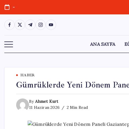
Skip
-
to
content
https://www.facebook.com/
https://twitter.com/
https://t.me/
https://www.instagram.com/
https://youtube.com/
ANA SAYFA
E
HABER
Gümrüklerde Yeni Dönem Panel
By
Ahmet Kurt
11 Haziran 2026
2 Min Read