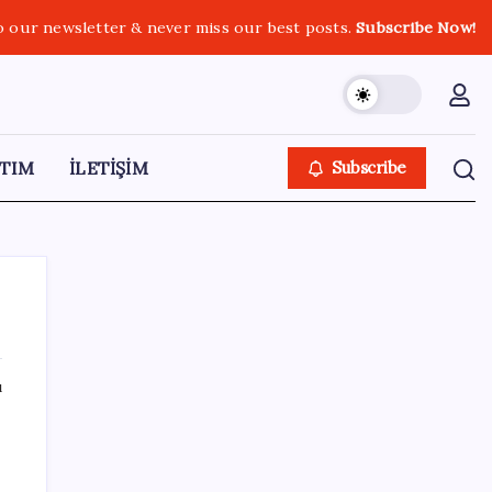
o our newsletter & never miss our best posts.
Subscribe Now!
TIM
İLETİŞİM
Subscribe
ı
SON YAZILAR
CHP Mut ve Silifke İlçe Başkanlıklarında
toplu istifa: YENİ Parti’ye katılma kararı