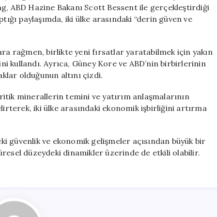
Stratejik
ng, ABD Hazine Bakanı Scott Bessent ile gerçekleştirdiği
İşbirliği
ğı paylaşımda, iki ülke arasındaki “derin güven ve
Vurgusu
için
ra rağmen, birlikte yeni fırsatlar yaratabilmek için yakın
ini kullandı. Ayrıca, Güney Kore ve ABD’nin birbirlerinin
lar olduğunun altını çizdi.
itik minerallerin temini ve yatırım anlaşmalarının
irterek, iki ülke arasındaki ekonomik işbirliğini artırma
deki güvenlik ve ekonomik gelişmeler açısından büyük bir
küresel düzeydeki dinamikler üzerinde de etkili olabilir.