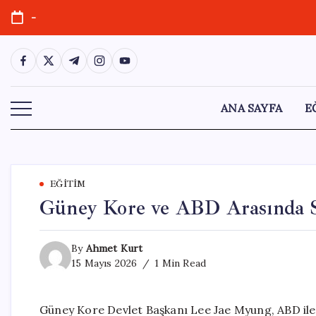
Skip
-
to
content
https://www.facebook.com/
https://twitter.com/
https://t.me/
https://www.instagram.com/
https://youtube.com/
ANA SAYFA
E
EĞITIM
Güney Kore ve ABD Arasında St
By
Ahmet Kurt
15 Mayıs 2026
1 Min Read
Güney Kore Devlet Başkanı Lee Jae Myung, ABD ile i