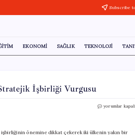
Subscribe t
ĞİTİM
EKONOMİ
SAĞLIK
TEKNOLOJİ
TANI
ratejik İşbirliği Vurgusu
Güney
yorumlar kapal
Kore
ve
ABD
Arasında
şbirliğinin önemine dikkat çekerek iki ülkenin yakın bir