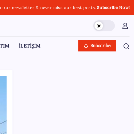
o our newsletter & never miss our best posts.
Subscribe Now!
TIM
İLETİŞİM
Subscribe
SON YAZILAR
CHP Mut ve Silifke İlçe Başkanlıklarında
toplu istifa: YENİ Parti’ye katılma kararı