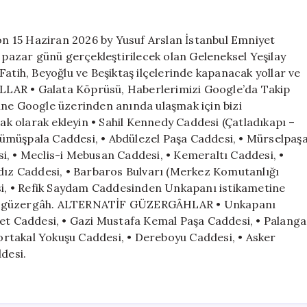
yollar
trafiğe
kapatılacak
 on 15 Haziran 2026 by Yusuf Arslan İstanbul Emniyet
için
azar günü gerçekleştirilecek olan Geleneksel Yeşilay
Fatih, Beyoğlu ve Beşiktaş ilçelerinde kapanacak yollar ve
LAR • Galata Köprüsü, Haberlerimizi Google’da Takip
ine Google üzerinden anında ulaşmak için bizi
nak olarak ekleyin • Sahil Kennedy Caddesi (Çatladıkapı –
p Gümüşpala Caddesi, • Abdülezel Paşa Caddesi, • Mürselpaş
i, • Meclis-i Mebusan Caddesi, • Kemeraltı Caddesi, •
ldız Caddesi, • Barbaros Bulvarı (Merkez Komutanlığı
esi, • Refik Saydam Caddesinden Unkapanı istikametine
arası güzergâh. ALTERNATİF GÜZERGÂHLAR • Unkapanı
let Caddesi, • Gazi Mustafa Kemal Paşa Caddesi, • Palanga
 Portakal Yokuşu Caddesi, • Dereboyu Caddesi, • Asker
desi.