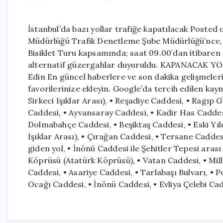
İstanbul’da bazı yollar trafiğe kapatılacak Posted
Müdürlüğü Trafik Denetleme Şube Müdürlüğü’nce, p
Bisiklet Turu kapsamında; saat 09.00’dan itibaren 
alternatif güzergahlar duyuruldu. KAPANACAK YOL
Edin En güncel haberlere ve son dakika gelişmeler
favorilerinize ekleyin. Google’da tercih edilen kay
Sirkeci Işıklar Arası), • Reşadiye Caddesi, • Ragı
Caddesi, • Ayvansaray Caddesi, • Kadir Has Caddes
Dolmabahçe Caddesi, • Beşiktaş Caddesi, • Eski Yı
Işıklar Arası), • Çırağan Caddesi, • Tersane Cadd
giden yol, • İnönü Caddesi ile Şehitler Tepesi 
Köprüsü (Atatürk Köprüsü), • Vatan Caddesi, • Mil
Caddesi, • Asariye Caddesi, • Tarlabaşı Bulvarı, •
Ocağı Caddesi, • İnönü Caddesi, • Evliya Çelebi Cad