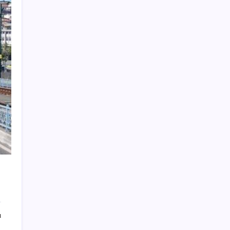
aldılar
Adalet Bakanlığı ‘projesi’: Hâkim ve savcılar
yapay zekâyla ‘örgüt tahmini’ yapacak!
Ömer Günel’in avukatlarından suç duyurusu:
‘Soruşturmanın gizliliği ihlal edildi’
Müze arşivinde unutulan canlılar: Herkes
denizatı sanıyordu ama…
ABD tarım dışı istihdam verisinde negatif
sürpriz
Huawei Nova 16 SE 8500mAh Batarya ve
Uydu Bağlantısı ile Tanıtıldı
AB’den Ar-Ge’ye 130 milyar euroluk kaynak
Faizsiz ev ve araba alımına kısıtlama
Çin’in altın alımında üç yılın rekoru
Türkiye, Suudi Arabistan ve Pakistan üçlü
ı
savunma anlaşması imzaladı