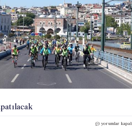
apatılacak
İstanbul’da
yorumlar kapal
bazı