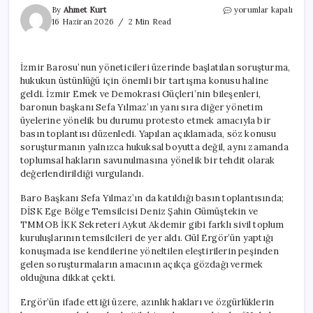
İzmir
By
Ahmet Kurt
yorumlar kapalı
Barosu’na
16 Haziran 2026
2 Min Read
Yönelik
Soruşturma,
Hak
İzmir Barosu’nun yöneticileri üzerinde başlatılan soruşturma,
Savunucularını
hukukun üstünlüğü için önemli bir tartışma konusu haline
Birleştiriyor
için
geldi. İzmir Emek ve Demokrasi Güçleri’nin bileşenleri,
baronun başkanı Sefa Yılmaz’ın yanı sıra diğer yönetim
üyelerine yönelik bu durumu protesto etmek amacıyla bir
basın toplantısı düzenledi. Yapılan açıklamada, söz konusu
soruşturmanın yalnızca hukuksal boyutta değil, aynı zamanda
toplumsal hakların savunulmasına yönelik bir tehdit olarak
değerlendirildiği vurgulandı.
Baro Başkanı Sefa Yılmaz’ın da katıldığı basın toplantısında;
DİSK Ege Bölge Temsilcisi Deniz Şahin Gümüştekin ve
TMMOB İKK Sekreteri Aykut Akdemir gibi farklı sivil toplum
kuruluşlarının temsilcileri de yer aldı. Gül Ergör’ün yaptığı
konuşmada ise kendilerine yöneltilen eleştirilerin peşinden
gelen soruşturmaların amacının açıkça gözdağı vermek
olduğuna dikkat çekti.
Ergör’ün ifade ettiği üzere, azınlık hakları ve özgürlüklerin