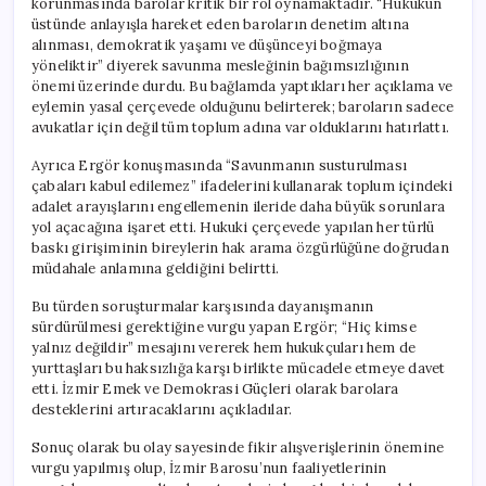
korunmasında barolar kritik bir rol oynamaktadır. “Hukukun
üstünde anlayışla hareket eden baroların denetim altına
alınması, demokratik yaşamı ve düşünceyi boğmaya
yöneliktir” diyerek savunma mesleğinin bağımsızlığının
önemi üzerinde durdu. Bu bağlamda yaptıkları her açıklama ve
eylemin yasal çerçevede olduğunu belirterek; baroların sadece
avukatlar için değil tüm toplum adına var olduklarını hatırlattı.
Ayrıca Ergör konuşmasında “Savunmanın susturulması
çabaları kabul edilemez” ifadelerini kullanarak toplum içindeki
adalet arayışlarını engellemenin ileride daha büyük sorunlara
yol açacağına işaret etti. Hukuki çerçevede yapılan her türlü
baskı girişiminin bireylerin hak arama özgürlüğüne doğrudan
müdahale anlamına geldiğini belirtti.
Bu türden soruşturmalar karşısında dayanışmanın
sürdürülmesi gerektiğine vurgu yapan Ergör; “Hiç kimse
yalnız değildir” mesajını vererek hem hukukçuları hem de
yurttaşları bu haksızlığa karşı birlikte mücadele etmeye davet
etti. İzmir Emek ve Demokrasi Güçleri olarak barolara
desteklerini artıracaklarını açıkladılar.
Sonuç olarak bu olay sayesinde fikir alışverişlerinin önemine
vurgu yapılmış olup, İzmir Barosu’nun faaliyetlerinin