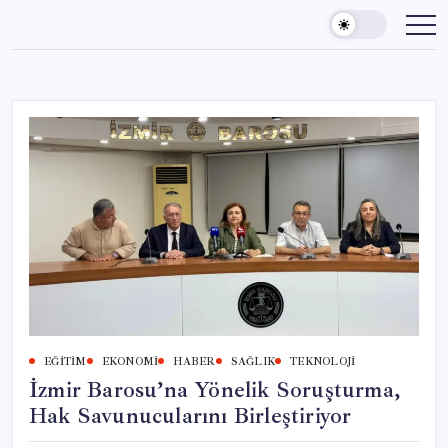
Skip
to
content
EĞITIM
EKONOMI
HABER
SAĞLIK
TEKNOLOJI
İzmir Barosu’na Yönelik Soruşturma,
Hak Savunucularını Birleştiriyor