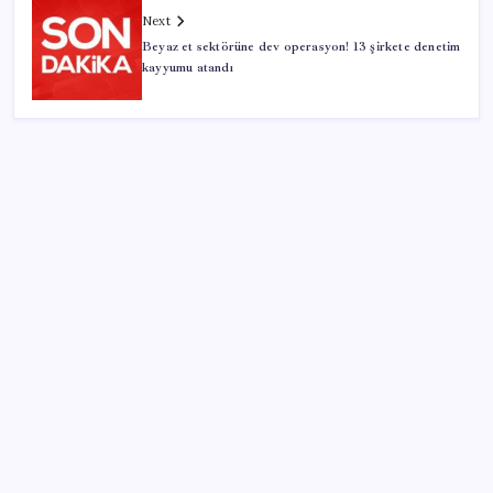
Next
Beyaz et sektörüne dev operasyon! 13 şirkete denetim
kayyumu atandı
SON YAZILAR
Microsoft’un Azure Linux Dağıtımı Windows’a Geldi
İYİ Parti’nin ‘çerçeve yasa’ teklifi reddedildi: ‘PKK
sözde hukuki bir organizasyon mudur ki kendini
feshetsin’