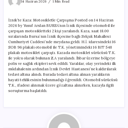
Kaza:
14 Haziran 2026
1 Min Read
Motosikletle
Çarpışma
için
İznik’te Kaza: Motosikletle Çarpışma Posted on 14 Haziran
2026 by Yusuf Arslan BURSA’nın İznik ilçesinde otomobil ile
çarpışan motosikletteki 2 kişi yaralandı. Kaza, saat 18.00
sıralarında Bursa’nın İznik ilçesine bağlı Selçuk Mahallesi
Cumhuriyet Caddesi’nde meydana geldi. H.İ. idaresindeki 16
SOB 96 plakalı otomobil ile T.K. yönetimindeki 16 BIT 548
plakalı motosiklet çarpıştı. Kazada motosiklet sürücüsü T.K.
ile yolcu olarak bulunan Z.A yaralandı. İhbar üzerine bölgeye
polis ve sağlık ekipleri sevk edildi. Yaralılar, olay yerindeki ilk
müdahalenin ardından İznik Devlet Hastanesi’ne kaldırılarak
tedavi altına alındı. Burada tedavi altına alınan yaralıların
hayati tehlikesinin bulunmadığı öğrenildi. Otomobil sürücüsü
T.K., ifadesi alınmak üzere gözaltına alınırken, kazayla ilgili
soruşturma başlatıldı.