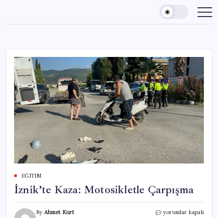
Skip
to
content
EĞITIM
İznik’te Kaza: Motosikletle Çarpışma
İznik’te
By
Ahmet Kurt
yorumlar kapalı