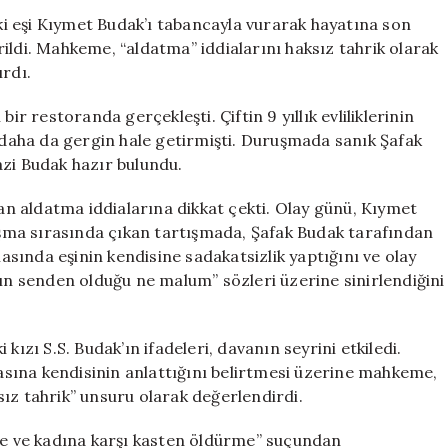
Eşini
i eşi Kıymet Budak’ı tabancayla vurarak hayatına son
Öldüren
ildi. Mahkeme, “aldatma” iddialarını haksız tahrik olarak
Şafak
ırdı.
Budak’a
Haksız
ir restoranda gerçekleşti. Çiftin 9 yıllık evliliklerinin
Tahrik
aha da gergin hale getirmişti. Duruşmada sanık Şafak
İndirimi
azi Budak hazır bulundu.
için
n aldatma iddialarına dikkat çekti. Olay günü, Kıymet
nuşma sırasında çıkan tartışmada, Şafak Budak tarafından
masında eşinin kendisine sadakatsizlik yaptığını ve olay
rın senden olduğu ne malum” sözleri üzerine sinirlendiğini
kızı S.S. Budak’ın ifadeleri, davanın seyrini etkiledi.
basına kendisinin anlattığını belirtmesi üzerine mahkeme,
ız tahrik” unsuru olarak değerlendirdi.
eşe ve kadına karşı kasten öldürme” suçundan