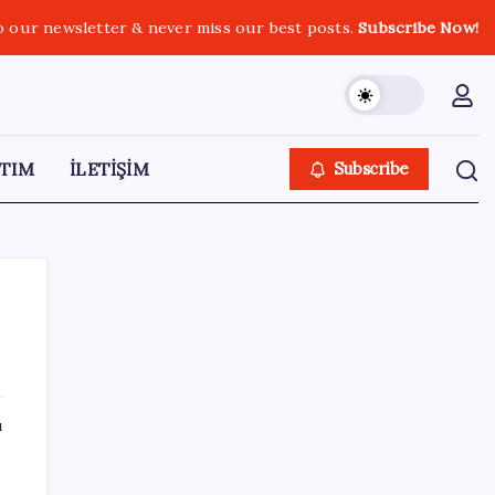
o our newsletter & never miss our best posts.
Subscribe Now!
TIM
İLETİŞİM
Subscribe
SON YAZILAR
ı
ABD, İran bağlantılı kripto para borsasına
yaptırım uyguladı