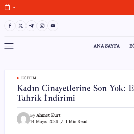
Skip
-
to
content
https://www.facebook.com/
https://twitter.com/
https://t.me/
https://www.instagram.com/
https://youtube.com/
ANA SAYFA
E
EĞITIM
Kadın Cinayetlerine Son Yok: 
Tahrik İndirimi
By
Ahmet Kurt
14 Mayıs 2026
1 Min Read