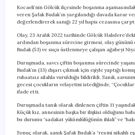
Kocaeli’nin Gölcük ilçesinde boşanma aşamasındak
veren Şafak Budak’ın yargılandığı davada karar ver
değerlendirerek sanığı 22 yıl hapis cezasına çarpt
Olay, 23 Aralık 2022 tarihinde Gölcük Halıdere’deki b
ardından boşanma sürecine girmesi, olay gününü d
Budak (53) ve suçu üstlenmeye çalışan ağabeyi Niy
Duruşmada, savcı çiftin boşanma sürecinde yaşana
Budak’ın (33) dışarı çıkmak için eşiyle yaptığı ko
ruhsatsız silahla vurulduğu bildirildi. Sanık, savun
gecesi çocukların velayetini istediğinde, “Çocukla
ifade etti.
Duruşmada tanık olarak dinlenen çiftin 11 yaşındaki 
Küçük kız, annesinin başka bir ilişkisi olduğunu ba
bu durumu “sadakat yükümlülüğünün ihlali” ve “haks
Sonuç olarak, sanık Şafak Budak’a “resmi nikahlı 