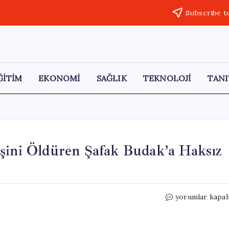
Subscribe t
ĞİTİM
EKONOMİ
SAĞLIK
TEKNOLOJİ
TANI
Eşini Öldüren Şafak Budak’a Haksız
Kadın
yorumlar kapal
Cinayetlerine
Son
Yok: