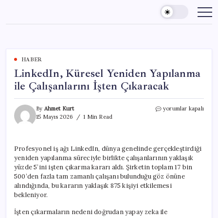
Skip
to
content
HABER
LinkedIn, Küresel Yeniden Yapılanma
ile Çalışanlarını İşten Çıkaracak
LinkedIn,
By
Ahmet Kurt
yorumlar kapalı
Küresel
15 Mayıs 2026
1 Min Read
Yeniden
Yapılanma
ile
Profesyonel iş ağı LinkedIn, dünya genelinde gerçekleştirdiği
Çalışanlarını
yeniden yapılanma süreciyle birlikte çalışanlarının yaklaşık
İşten
Çıkaracak
yüzde 5’ini işten çıkarma kararı aldı. Şirketin toplam 17 bin
için
500’den fazla tam zamanlı çalışanı bulunduğu göz önüne
alındığında, bu kararın yaklaşık 875 kişiyi etkilemesi
bekleniyor.
İşten çıkarmaların nedeni doğrudan yapay zeka ile