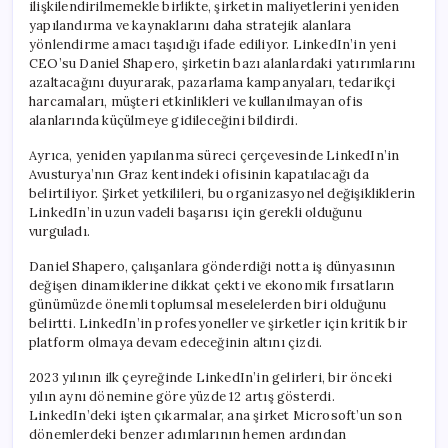
ilişkilendirilmemekle birlikte, şirketin maliyetlerini yeniden
yapılandırma ve kaynaklarını daha stratejik alanlara
yönlendirme amacı taşıdığı ifade ediliyor. LinkedIn’in yeni
CEO’su Daniel Shapero, şirketin bazı alanlardaki yatırımlarını
azaltacağını duyurarak, pazarlama kampanyaları, tedarikçi
harcamaları, müşteri etkinlikleri ve kullanılmayan ofis
alanlarında küçülmeye gidileceğini bildirdi.
Ayrıca, yeniden yapılanma süreci çerçevesinde LinkedIn’in
Avusturya’nın Graz kentindeki ofisinin kapatılacağı da
belirtiliyor. Şirket yetkilileri, bu organizasyonel değişikliklerin
LinkedIn’in uzun vadeli başarısı için gerekli olduğunu
vurguladı.
Daniel Shapero, çalışanlara gönderdiği notta iş dünyasının
değişen dinamiklerine dikkat çekti ve ekonomik fırsatların
günümüzde önemli toplumsal meselelerden biri olduğunu
belirtti. LinkedIn’in profesyoneller ve şirketler için kritik bir
platform olmaya devam edeceğinin altını çizdi.
2023 yılının ilk çeyreğinde LinkedIn’in gelirleri, bir önceki
yılın aynı dönemine göre yüzde 12 artış gösterdi.
LinkedIn’deki işten çıkarmalar, ana şirket Microsoft’un son
dönemlerdeki benzer adımlarının hemen ardından