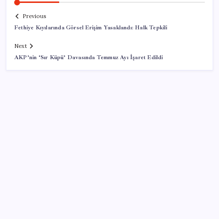
Previous
Fethiye Kıyılarında Görsel Erişim Yasaklandı: Halk Tepkili
Next
AKP’nin ‘Sır Küpü’ Davasında Temmuz Ayı İşaret Edildi
SON YAZILAR
Microsoft’un Azure Linux Dağıtımı Windows’a Geldi
İYİ Parti’nin ‘çerçeve yasa’ teklifi reddedildi: ‘PKK
sözde hukuki bir organizasyon mudur ki kendini