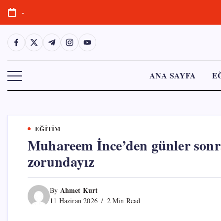
Skip
-
to
content
https://www.facebook.com/
https://twitter.com/
https://t.me/
https://www.instagram.com/
https://youtube.com/
ANA SAYFA
E
EĞITIM
Muhareem İnce’den günler sonr
zorundayız
By
Ahmet Kurt
11 Haziran 2026
2 Min Read