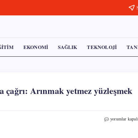
Subscribe t
ĞİTİM
EKONOMİ
SAĞLIK
TEKNOLOJİ
TANI
a çağrı: Arınmak yetmez yüzleşmek
Muhareem
yorumlar kapal
İnce’den
günler
sonra