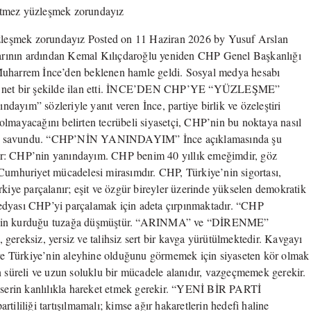
çağrı:
Arınmak
yetmez yüzleşmek zorundayız Posted on 11 Haziran 2026
yetmez
diği “mutlak butlan” kararının ardından Kemal
yüzleşmek
na oturdu. İlk günden bu yana sessizliğini koruyan
zorundayız
için
edya hesabı üzerinden açıklama yapan İnce, kriz
i. İNCE’DEN CHP’YE “YÜZLEŞME” ÇAĞRISI Nerede
eriyle yanıt veren İnce, partiye birlik ve özeleştiri
n yeterli olmayacağını belirten tecrübeli siyasetçi,
 bir iç yüzleşme yaşaması gerektiğini savundu. “CHP’NİN
 verdi: “Nerede durduğumu soranlara cevabımdır:
r, göz yaşımdır, alın terimdir, torunlarıma bırakacağım
, Türkiye’nin sigortası, yıkılmaması gereken kalesidir.
it ve özgür bireyler üzerinde yükselen demokratik
idar ve medyası CHP’yi parçalamak için adeta
k ki CHP, Saray rejiminin kurduğu tuzağa düşmüştür.
yi parçalanmaya taşıyan anlamsız, gereksiz, yersiz ve
zıştıran, Partiyi ayrıştıran eylem ve söylemlerin, CHP’nin
yaseten kör olmak gerekir. Siyasette küskünlük ve