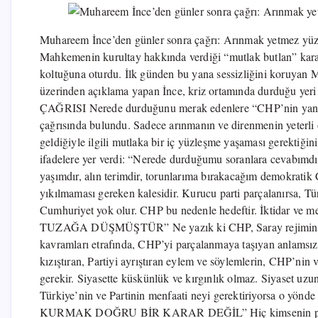
Muhareem İnce’den günler sonra çağrı: Arınmak 
by Yusuf Arslan Mahkemenin kurultay hakkında ver
Kılıçdaroğlu yeniden CHP Genel Başkanlığı koltuğu
Muharrem İnce’den beklenen hamle geldi. Sosyal m
ortamında durduğu yeri net bir şekilde ilan ett
durduğunu merak edenlere “CHP’nin yanındayım” sözl
çağrısında bulundu. Sadece arınmanın ve direnmeni
CHP’nin bu noktaya nasıl geldiğiyle ilgili mutlaka
YANINDAYIM” İnce açıklamasında şu ifadelere yer
CHP’nin yanındayım. CHP benim 40 yıllık emeğimdi
demokratik Cumhuriyet mücadelesi mirasımdır. CHP
Kurucu parti parçalanırsa, Türkiye parçalanır; eş
Cumhuriyet yok olur. CHP bu nedenle hedeftir. İkt
çırpınmaktadır. “CHP TUZAĞA DÜŞMÜŞTÜR” Ne yazı
“ARINMA” ve “DİRENME” kavramları etrafında, CHP’
talihsiz sert bir kavga yürütülmektedir. Kavgayı kı
ve Türkiye’nin aleyhine olduğunu görmemek için si