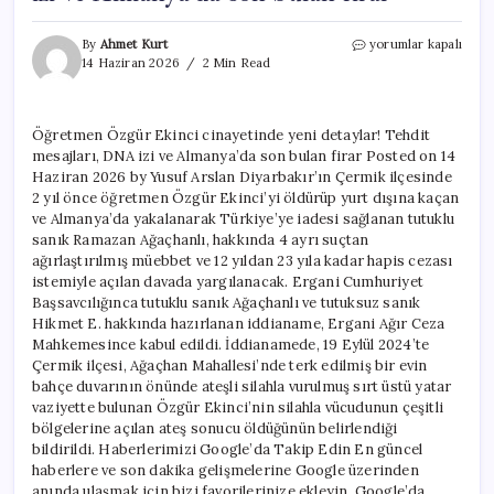
Öğretmen
By
Ahmet Kurt
yorumlar kapalı
Özgür
14 Haziran 2026
2 Min Read
Ekinci
cinayetinde
yeni
Öğretmen Özgür Ekinci cinayetinde yeni detaylar! Tehdit
detaylar!
mesajları, DNA izi ve Almanya’da son bulan firar Posted on 14
Tehdit
mesajları,
Haziran 2026 by Yusuf Arslan Diyarbakır’ın Çermik ilçesinde
DNA
2 yıl önce öğretmen Özgür Ekinci’yi öldürüp yurt dışına kaçan
izi
ve Almanya’da yakalanarak Türkiye’ye iadesi sağlanan tutuklu
ve
sanık Ramazan Ağaçhanlı, hakkında 4 ayrı suçtan
Almanya’da
ağırlaştırılmış müebbet ve 12 yıldan 23 yıla kadar hapis cezası
son
istemiyle açılan davada yargılanacak. Ergani Cumhuriyet
bulan
Başsavcılığınca tutuklu sanık Ağaçhanlı ve tutuksuz sanık
firar
Hikmet E. hakkında hazırlanan iddianame, Ergani Ağır Ceza
için
Mahkemesince kabul edildi. İddianamede, 19 Eylül 2024’te
Çermik ilçesi, Ağaçhan Mahallesi’nde terk edilmiş bir evin
bahçe duvarının önünde ateşli silahla vurulmuş sırt üstü yatar
vaziyette bulunan Özgür Ekinci’nin silahla vücudunun çeşitli
bölgelerine açılan ateş sonucu öldüğünün belirlendiği
bildirildi. Haberlerimizi Google’da Takip Edin En güncel
haberlere ve son dakika gelişmelerine Google üzerinden
anında ulaşmak için bizi favorilerinize ekleyin. Google’da