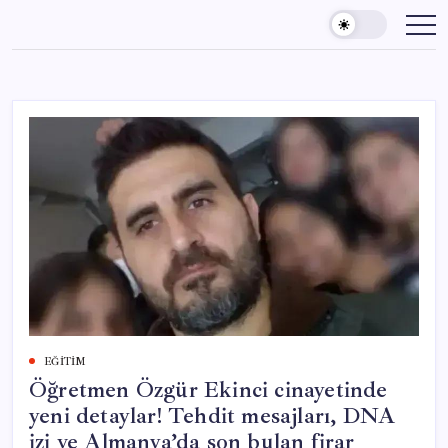
Skip
to
content
EĞITIM
Öğretmen Özgür Ekinci cinayetinde
yeni detaylar! Tehdit mesajları, DNA
izi ve Almanya’da son bulan firar