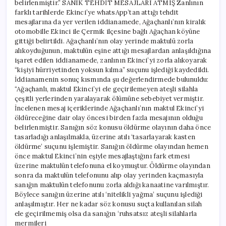
belirlenmiştir.” SANIK TEHDİT MESAJLARI ATMIŞ Zanlının
farklı tarihlerde Ekinci’ye whatsApp’tan attığı tehdit
mesajlarına da yer verilen iddianamede, Ağaçhanlı’nın kiralık
otomobille Ekinci ile Çermik ilçesine bağlı Ağaçhan köyüne
gittiği belirtildi. Ağaçhanlı’nın olay yerinde maktulü zorla
alıkoyduğunun, maktulün eşine attığı mesajlardan anlaşıldığına
işaret edilen iddianamede, zanlının Ekinci’yi zorla alıkoyarak
“kişiyi hürriyetinden yoksun kılma” suçunu işlediği kaydedildi.
İddianamenin sonuç kısmında şu değerlendirmede bulunuldu:
“Ağaçhanlı, maktul Ekinci’yi ele geçirilemeyen ateşli silahla
çeşitli yerlerinden yaralayarak ölümüne sebebiyet vermiştir.
İncelenen mesaj içeriklerinde Ağaçhanlı’nın maktul Ekinci’yi
öldüreceğine dair olay öncesi birden fazla mesajının olduğu
belirlenmiştir. Sanığın söz konusu öldürme olayının daha önce
tasarladığı anlaşılmakla, üzerine atılı ‘tasarlayarak kasten
öldürme’ suçunu işlemiştir. Sanığın öldürme olayından hemen
önce maktul Ekinci’nin eşiyle mesajlaştığını fark etmesi
üzerine maktulün telefonuna el koymuştur. Öldürme olayından
sonra da maktulün telefonunu alıp olay yerinden kaçmasıyla
sanığın maktulün telefonunu zorla aldığı kanaatine varılmıştır.
Böylece sanığın üzerine atılı ‘nitelikli yağma’ suçunu işlediği
anlaşılmıştır. Her ne kadar söz konusu suçta kullanılan silah
ele geçirilmemiş olsa da sanığın ‘ruhsatsız ateşli silahlarla
mermileri