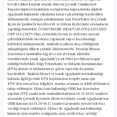
tercih edilen kaynak olarak ekleyin Çermik Cumhuriyet
Başsavcılığınca başlatılan soruşturma kapsamında şüpheli
Ağaçhanlı hakkında yakalama kararı çıkartıldığı kaydedilen
iddianamede, sanığın yakalanması için Diyarbakır’ın Çermik
ilçesi ile Şanlıurfa’nın Siverek ve Hilvan ilçelerinde aramaların
yapıldığı belirtildi. ÖĞRETMENE UZAKTAN ATEŞ EDİLDİĞİ
ORTAYA ÇIKTI Olay yerindeki kovan ve deforme mermi
çekirdeklerinde inceleme yapılarak rapor hazırlandığı
belirtilen iddianamede, maktule uzaktan ateş edildiğinin
anlaşıldığına dikkat çekildi. İddianamede, Biyoloji İhtisas
Dairesince maktulün sağ el ve sol el tırnak sürüntü
örneklerinde sanık Ağaçhanlı’ya ait DNA profilinin tespit
edildiği belirtildi. Bilgi Teknolojisi ve İletişim Kurumundan
(BTK) alınan ve iddianameye giren raporda da şunlar
kaydedildi: “Maktul Ekinci ve sanık Ağaçhanlı’nın kullandığı
hatlarla ilgili gerekli HTS kayıtlarının tespiti amacıyla
BTK’den sinyal baz bilgileri, arama, aranma ve SMS dökümleri
talep edilmiştir. Ekinci’nin kullandığı GSM hat üzerinden
yapılan HTS analizinde maktulün hattının 14.33-16.02 saatleri
arasında Çermik ilçesinin Gürüz köyünde, sanık Ağaçhanlı’nın
GSM hatının da 14.20-16.17 saatleri arasında aynı köyde baz
verdiği tespit edilmiştir. Ekinci ile Ağaçhanlı’nın kullandığı
hatların aynı saatler aralığında aynı yerden baz verdiği