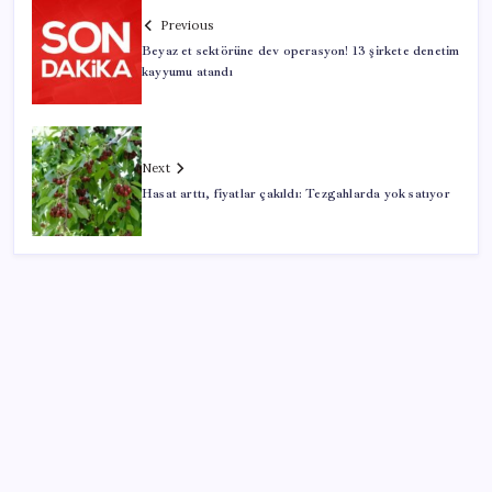
Previous
Beyaz et sektörüne dev operasyon! 13 şirkete denetim
kayyumu atandı
Next
Hasat arttı, fiyatlar çakıldı: Tezgahlarda yok satıyor
SON YAZILAR