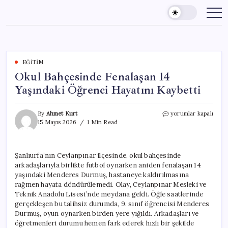
Skip
to
content
EĞITIM
Okul Bahçesinde Fenalaşan 14
Yaşındaki Öğrenci Hayatını Kaybetti
Okul
By
Ahmet Kurt
yorumlar kapalı
Bahçesinde
15 Mayıs 2026
1 Min Read
Fenalaşan
14
Yaşındaki
Şanlıurfa’nın Ceylanpınar ilçesinde, okul bahçesinde
Öğrenci
arkadaşlarıyla birlikte futbol oynarken aniden fenalaşan 14
Hayatını
Kaybetti
yaşındaki Menderes Durmuş, hastaneye kaldırılmasına
için
rağmen hayata döndürülemedi. Olay, Ceylanpınar Mesleki ve
Teknik Anadolu Lisesi’nde meydana geldi. Öğle saatlerinde
gerçekleşen bu talihsiz durumda, 9. sınıf öğrencisi Menderes
Durmuş, oyun oynarken birden yere yığıldı. Arkadaşları ve
öğretmenleri durumu hemen fark ederek hızlı bir şekilde