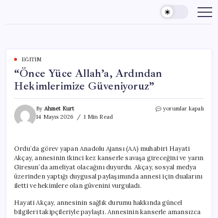
Skip
to
content
EĞITIM
“Önce Yüce Allah’a, Ardından
Hekimlerimize Güveniyoruz”
“Önce
By
Ahmet Kurt
yorumlar kapalı
Yüce
14 Mayıs 2026
1 Min Read
Allah’a,
Ardından
Hekimlerimize
Ordu’da görev yapan Anadolu Ajansı (AA) muhabiri Hayati
Güveniyoruz”
Akçay, annesinin ikinci kez kanserle savaşa gireceğini ve yarın
için
Giresun’da ameliyat olacağını duyurdu. Akçay, sosyal medya
üzerinden yaptığı duygusal paylaşımında annesi için dualarını
iletti ve hekimlere olan güvenini vurguladı.
Hayati Akçay, annesinin sağlık durumu hakkında güncel
bilgileri takipçileriyle paylaştı. Annesinin kanserle amansızca