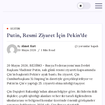
Skip
to
content
EĞITIM
Putin, Resmi Ziyaret İçin Pekin’de
Putin,
By
Ahmet Kurt
yorumlar kapalı
Resmi
20 Mayıs 2026
1 Min Read
Ziyaret
İçin
Pekin’de
20 Mayıs 2026, BEİJİNG – Rusya Federasyonu’nun Devlet
için
Başkanı Vladimir Putin, salı günü resmi ziyareti kapsamında
Çin’in başkenti Pekin’e ayak bastı. Bu ziyaret, Çin
Cumhurbaşkanı Xi Jinping’in davetiyle gerçekleştiriliyor ve
Putin’in Çin’e yaptığı 25. ziyareti olma niteliği taşıyor.
Çin Dışişleri Bakanlığı’ndan alınan bilgiye göre, iki liderin ikili
ilişkiler, çeşitli işbirliği alanları ve her iki tarafı ilgilendiren
uluslararası ve bölgesel konular üzerinde önemli görüşmeler
yapması bekleniyor. 2026 yılı, Çin-Rusya stratejik