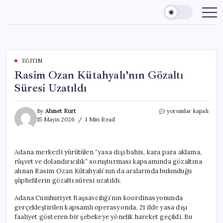
Skip
to
content
EĞITIM
Rasim Ozan Kütahyalı’nın Gözaltı
Süresi Uzatıldı
Rasim
By
Ahmet Kurt
yorumlar kapalı
Ozan
15 Mayıs 2026
1 Min Read
Kütahyalı’nın
Gözaltı
Süresi
Adana merkezli yürütülen “yasa dışı bahis, kara para aklama,
Uzatıldı
rüşvet ve dolandırıcılık” soruşturması kapsamında gözaltına
için
alınan Rasim Ozan Kütahyalı’nın da aralarında bulunduğu
şüphelilerin gözaltı süresi uzatıldı.
Adana Cumhuriyet Başsavcılığı’nın koordinasyonunda
gerçekleştirilen kapsamlı operasyonda, 21 ilde yasa dışı
faaliyet gösteren bir şebekeye yönelik hareket geçildi. Bu