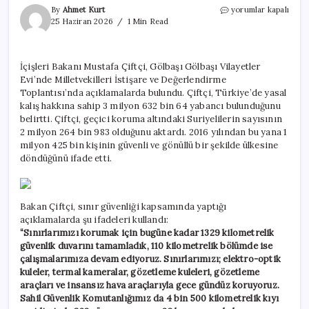
Ülkesine
By
Ahmet Kurt
yorumlar kapalı
dönen
25 Haziran 2026
1 Min Read
Suriyeli
sayısı
belli
İçişleri Bakanı Mustafa Çiftçi, Gölbaşı Gölbaşı Vilayetler
oldu!
Evi’nde Milletvekilleri İstişare ve Değerlendirme
Bakan
Çiftçi
Toplantısı’nda açıklamalarda bulundu. Çiftçi, Türkiye’de yasal
açıkladı
kalış hakkına sahip 3 milyon 632 bin 64 yabancı bulunduğunu
için
belirtti. Çiftçi, geçici koruma altındaki Suriyelilerin sayısının
2 milyon 264 bin 983 olduğunu aktardı. 2016 yılından bu yana 1
milyon 425 bin kişinin güvenli ve gönüllü bir şekilde ülkesine
döndüğünü ifade etti.
Bakan Çiftçi, sınır güvenliği kapsamında yaptığı
açıklamalarda şu ifadeleri kullandı:
“Sınırlarımızı korumak için bugüne kadar 1329 kilometrelik
güvenlik duvarını tamamladık, 110 kilometrelik bölümde ise
çalışmalarımıza devam ediyoruz. Sınırlarımızı; elektro-optik
kuleler, termal kameralar, gözetleme kuleleri, gözetleme
araçları ve insansız hava araçlarıyla gece gündüz koruyoruz.
Sahil Güvenlik Komutanlığımız da 4 bin 500 kilometrelik kıyı