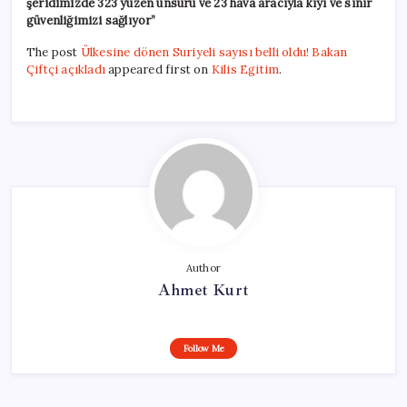
şeridimizde 323 yüzen unsuru ve 23 hava aracıyla kıyı ve sınır
güvenliğimizi sağlıyor”
The post
Ülkesine dönen Suriyeli sayısı belli oldu! Bakan
Çiftçi açıkladı
appeared first on
Kilis Egitim
.
Author
Ahmet Kurt
Follow Me