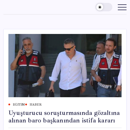
Skip
to
content
EĞITIM
HABER
Uyuşturucu soruşturmasında gözaltına
alınan baro başkanından istifa kararı