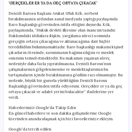
‘GERÇEKLER ER YA DA GEÇ ORTAYA ÇIKACAK’
Denizli Barosu Başkanı Avukat Ufuk Kök, serbest
bırakılmasının ardından sanal medyada yaptığı paylaşımda
Baro Başkanlığı görevinden istifa ettiğini duyurdu. Kök,
paylaşımında, “Hukuk devleti ilkesine olan inancım tamdır.
Hakkımdaki iddialara ilişkin, yargılama süreci sonunda
gerçeğin ortaya çıkacağına ve aklanacağıma dair hiçbir
tereddüdüm bulunmamaktadır. Baro başkanlığı makamı kişisel
çıkarların ötesinde, savunmanın bağımsızlığını ve meslek
onurunu temsil etmektedir. Bu makamın yaşanan süreç
nedeniyle daha fazla yıpratılmasına, Denizli Barosu’nun
çalışmalarının gölgelenmesine ve meslektaşlarımın bu
tartışmaların içinde bırakılmasına gönlüm razı olmamıştır. Bu
nedenle, büyük bir gururla yürüttüğüm Denizli Barosu
Başkanlığı görevinden istifa ediyorum. Gerçekler er ya da geç
ortaya çıkacak ve adalet yerini bulacaktır” ifadelerine yer
verdi.
Haberlerimizi Google’da Takip Edin
En güncel haberlere ve son dakika gelişmelerine Google
üzerinden anında ulaşmak için bizi favorilerinize ekleyin.
Google’da tercih edilen