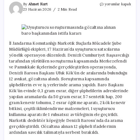
Uyuşturucu
By
Ahmet Kurt
yorumlar kapalı
soruşturmasında
23 Haziran 2026
2 Min Read
gözaltına
alınan
baro
başkanından
istifa
kararı
İl Jandarma Komutanlığı Narkotik Suçlarla Mücadele Şube
için
Müdürlüğü ekipleri, 17 Haziran’da uyuşturucu satıcılarına
yönelik operasyon düzenledi. Denizli Cumhuriyet Başsavcılığı
tarafından yürütülen soruşturma kapsamında Merkezefendi
ve Pamukkale ilçelerinde gerçekleştirilen operasyonda,
Denizli Barosu Başkanı Ufuk Kök’ün de aralarında bulunduğu
12 avukat, gözaltına alındı. Soruşturma kapsamında
şüphelilerin ev ve iş yerlerinde arama yapıldı. Baro Başkanı
Kök’ün evinde 0,3 gram esrar, diğer şüphelilerin adreslerinde
yapılan aramalarda da 50 gram esrar, 57 sentetik hap, 200
gram kenevir tohumu, 2 esrar öğütme aparatı, 2 kök kenevir
bitkisi, çeşitli iklimlendirme malzemeleri, 1 uyuşturucu
kullanma aparatı ile 1 ruhsatsız av tüfeğinin ele geçirildi.
Narkotik dedektör köpeğiyle Denizli Barosu’nda da arama
gerçekleştirildi. Gözaltına alınan 12 şüpheli ifadelerinin
ardından savcılık talimatıyla serbest bırakıldı.