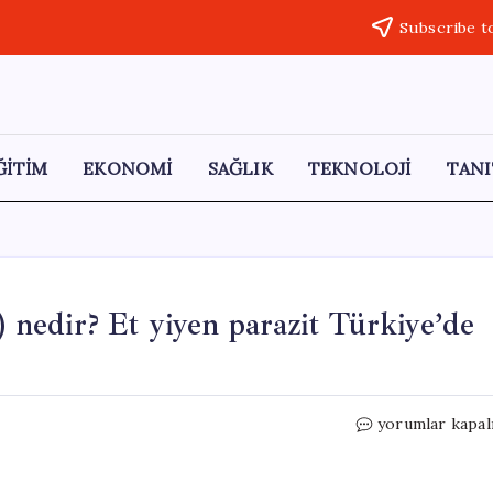
Subscribe t
ĞİTİM
EKONOMİ
SAĞLIK
TEKNOLOJİ
TANI
edir? Et yiyen parazit Türkiye’de
Yeni
yorumlar kapal
Dünya
Vida
Kurdu