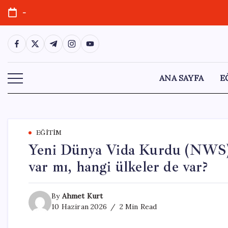
Skip
-
to
content
https://www.facebook.com/
https://twitter.com/
https://t.me/
https://www.instagram.com/
https://youtube.com/
ANA SAYFA
E
EĞITIM
Yeni Dünya Vida Kurdu (NWS) n
var mı, hangi ülkeler de var?
By
Ahmet Kurt
10 Haziran 2026
2 Min Read