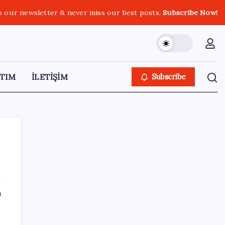
o our newsletter & never miss our best posts.
Subscribe Now!
TIM
İLETİŞİM
Subscribe
SON YAZILAR
ı
Huawei Nova 16 SE 8500mAh Batarya ve
Uydu Bağlantısı ile Tanıtıldı