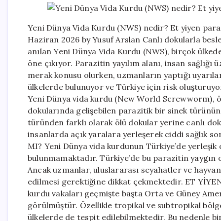
Yeni Dünya Vida Kurdu (NWS) nedir? Et yiyen paraz
Haziran 2026 by Yusuf Arslan Canlı dokularla beslen
anılan Yeni Dünya Vida Kurdu (NWS), birçok ülkede 
öne çıkıyor. Parazitin yayılım alanı, insan sağlığı 
merak konusu olurken, uzmanların yaptığı uyarılar
ülkelerde bulunuyor ve Türkiye için risk oluştu
Yeni Dünya vida kurdu (New World Screwworm), özel
dokularında gelişebilen parazitik bir sinek türünün 
türünden farklı olarak ölü dokular yerine canlı do
insanlarda açık yaralara yerleşerek ciddi sağlık 
MI? Yeni Dünya vida kurdunun Türkiye’de yerleşik 
bulunmamaktadır. Türkiye’de bu parazitin yaygın ol
Ancak uzmanlar, uluslararası seyahatler ve hayvan ha
edilmesi gerektiğine dikkat çekmektedir. ET Yİ
kurdu vakaları geçmişte başta Orta ve Güney Ameri
görülmüştür. Özellikle tropikal ve subtropikal böl
ülkelerde de tespit edilebilmektedir. Bu nedenle bi