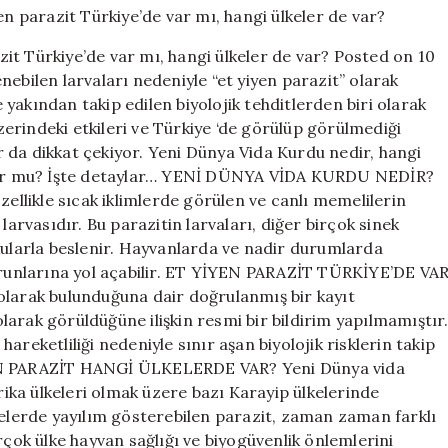
(NWS)
nedir?
it Türkiye’de var mı, hangi ülkeler de var? Posted on 10
Et
ebilen larvaları nedeniyle “et yiyen parazit” olarak
yiyen
yakından takip edilen biyolojik tehditlerden biri olarak
parazit
Türkiye’de
üzerindeki etkileri ve Türkiye ‘de görülüp görülmediği
var
 da dikkat çekiyor. Yeni Dünya Vida Kurdu nedir, hangi
mı,
ruyor mu? İşte detaylar… YENİ DÜNYA VİDA KURDU NEDİR?
hangi
likle sıcak iklimlerde görülen ve canlı memelilerin
ülkeler
larvasıdır. Bu parazitin larvaları, diğer birçok sinek
de
kularla beslenir. Hayvanlarda ve nadir durumlarda
var?
sorunlarına yol açabilir. ET YİYEN PARAZİT TÜRKİYE’DE VA
için
olarak bulunduğuna dair doğrulanmış bir kayıt
arak görüldüğüne ilişkin resmi bir bildirim yapılmamıştır
reketliliği nedeniyle sınır aşan biyolojik risklerin takip
YEN PARAZİT HANGİ ÜLKELERDE VAR? Yeni Dünya vida
ka ülkeleri olmak üzere bazı Karayip ülkelerinde
gelerde yayılım gösterebilen parazit, zaman zaman farklı
rçok ülke hayvan sağlığı ve biyogüvenlik önlemlerini