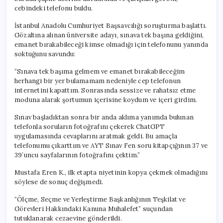
cebindeki telefonu buldu.
İstanbul Anadolu Cumhuriyet Başsavcılığı soruşturma başlattı.
Gözaltına alınan üniversite adayı, sınava tek başına geldiğini,
emanet bırakabileceği kimse olmadığı için telefonunu yanında
soktuğunu savundu:
“Sınava tek başıma gelmem ve emanet bırakabileceğim
herhangi bir yer bulamamam nedeniyle cep telefonun
internetini kapattım. Sonrasında sessize ve rahatsız etme
moduna alarak şortumun içerisine koydum ve içeri girdim.
Sınav başladıktan sonra bir anda aklıma yanımda bulunan
telefonla soruların fotoğrafını çekerek ChatGPT
uygulamasında cevaplarını aratmak geldi. Bu amaçla
telefonumu çıkarttım ve AYT Sınav Fen soru kitapçığının 37 ve
39’uncu sayfalarının fotoğrafını çektim.”
Mustafa Eren K., ilk etapta niyetinin kopya çekmek olmadığını
söylese de sonuç değişmedi.
“Ölçme, Seçme ve Yerleştirme Başkanlığının Teşkilat ve
Görevleri Hakkındaki Kanuna Muhalefet” suçundan
tutuklanarak cezaevine gönderildi.