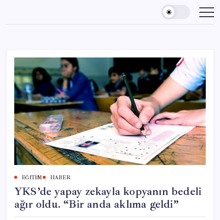
Skip
to
content
EĞITIM
HABER
YKS’de yapay zekayla kopyanın bedeli
ağır oldu. “Bir anda aklıma geldi”