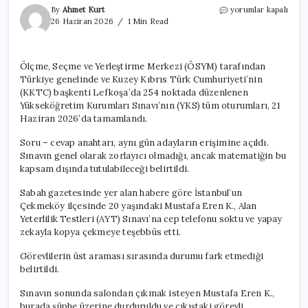
YKS’de
By
Ahmet Kurt
yorumlar kapalı
yapay
26 Haziran 2026
1 Min Read
zekayla
kopyanın
bedeli
Ölçme, Seçme ve Yerleştirme Merkezi (ÖSYM) tarafından
ağır
Türkiye genelinde ve Kuzey Kıbrıs Türk Cumhuriyeti’nin
oldu.
“Bir
(KKTC) başkenti Lefkoşa’da 254 noktada düzenlenen
anda
Yükseköğretim Kurumları Sınavı’nın (YKS) tüm oturumları, 21
aklıma
Haziran 2026’da tamamlandı.
geldi”
için
Soru – cevap anahtarı, aynı gün adayların erişimine açıldı.
Sınavın genel olarak zorlayıcı olmadığı, ancak matematiğin bu
kapsam dışında tutulabileceği belirtildi.
Sabah gazetesinde yer alan habere göre İstanbul’un
Çekmeköy ilçesinde 20 yaşındaki Mustafa Eren K., Alan
Yeterlilik Testleri (AYT) Sınavı’na cep telefonu soktu ve yapay
zekayla kopya çekmeye teşebbüs etti.
Görevlilerin üst araması sırasında durumu fark etmediği
belirtildi.
Sınavın sonunda salondan çıkmak isteyen Mustafa Eren K.,
burada şüphe üzerine durduruldu ve çıkıştaki görevli,