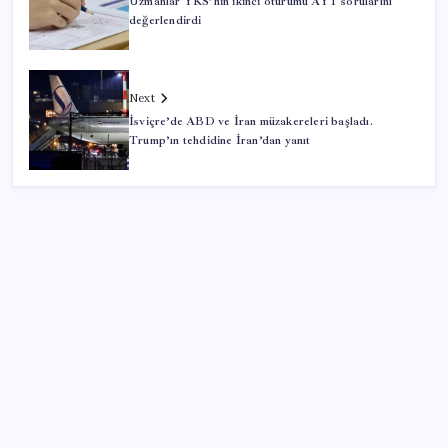
Uzmanlar YKS’nin ikinci oturumu AYT sorularını
değerlendirdi
Next
İsviçre’de ABD ve İran müzakereleri başladı.
Trump’ın tehdidine İran’dan yanıt
SON YAZILAR
İYİ Parti’nin ‘çerçeve yasa’ teklifi reddedildi: ‘PKK