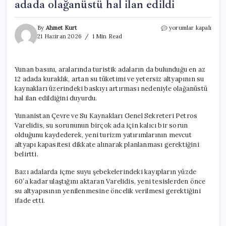
adada olağanüstü hal ilan edildi
Yunanistan’da
By
Ahmet Kurt
yorumlar kapalı
su
21 Haziran 2026
1 Min Read
sorunu
nedeniyle
12
Yunan basını, aralarında turistik adaların da bulunduğu en az
adada
12 adada kuraklık, artan su tüketimi ve yetersiz altyapının su
olağanüstü
hal
kaynakları üzerindeki baskıyı artırması nedeniyle olağanüstü
ilan
hal ilan edildiğini duyurdu.
edildi
için
Yunanistan Çevre ve Su Kaynakları Genel Sekreteri Petros
Varelidis, su sorununun birçok ada için kalıcı bir sorun
olduğunu kaydederek, yeni turizm yatırımlarının mevcut
altyapı kapasitesi dikkate alınarak planlanması gerektiğini
belirtti.
Bazı adalarda içme suyu şebekelerindeki kayıpların yüzde
60’a kadar ulaştığını aktaran Varelidis, yeni tesislerden önce
su altyapısının yenilenmesine öncelik verilmesi gerektiğini
ifade etti.