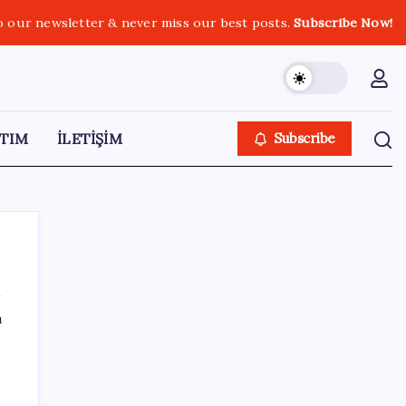
o our newsletter & never miss our best posts.
Subscribe Now!
TIM
İLETİŞİM
Subscribe
ı
SON YAZILAR
İYİ Parti’nin ‘çerçeve yasa’ teklifi
reddedildi: ‘PKK sözde hukuki bir