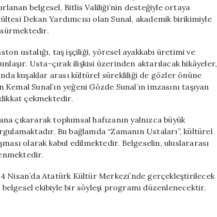
Buluşuyor
nan belgesel, Bitlis Valiliği’nin desteğiyle ortaya
için
akültesi Dekan Yardımcısı olan Sunal, akademik birikimiyle
i sürmektedir.
ston ustalığı, taş işçiliği, yöresel ayakkabı üretimi ve
nlaşır. Usta-çırak ilişkisi üzerinden aktarılacak hikâyeler
nda kuşaklar arası kültürel sürekliliği de gözler önüne
 Kemal Sunal’ın yeğeni Gözde Sunal’ın imzasını taşıyan
 dikkat çekmektedir.
ana çıkararak toplumsal hafızanın yalnızca büyük
 vurgulamaktadır. Bu bağlamda “Zamanın Ustaları”, kültürel
şması olarak kabul edilmektedir. Belgeselin, uluslararası
lenmektedir.
a 24 Nisan’da Atatürk Kültür Merkezi’nde gerçekleştirilecek
elgesel ekibiyle bir söyleşi programı düzenlenecektir.