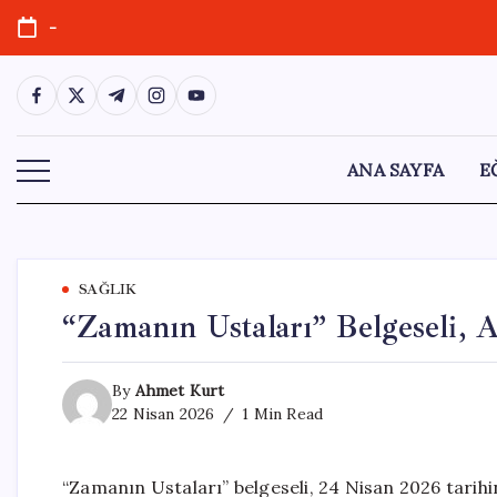
Skip
-
to
content
https://www.facebook.com/
https://twitter.com/
https://t.me/
https://www.instagram.com/
https://youtube.com/
ANA SAYFA
E
SAĞLIK
“Zamanın Ustaları” Belgeseli, 
By
Ahmet Kurt
22 Nisan 2026
1 Min Read
“Zamanın Ustaları” belgeseli, 24 Nisan 2026 tarihi