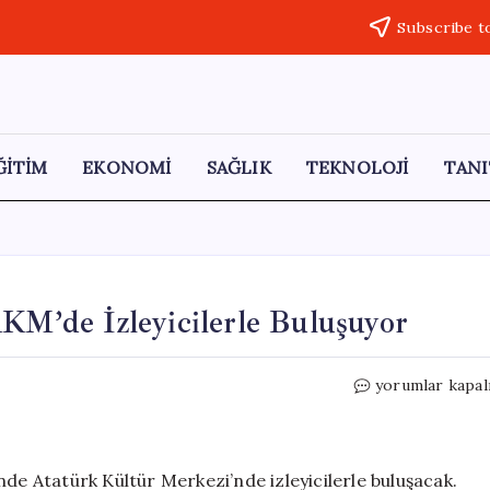
Subscribe t
ĞİTİM
EKONOMİ
SAĞLIK
TEKNOLOJİ
TANI
AKM’de İzleyicilerle Buluşuyor
“Zamanın
yorumlar kapal
Ustaları”
Belgeseli,
AKM’de
İzleyicilerle
nde Atatürk Kültür Merkezi’nde izleyicilerle buluşacak.