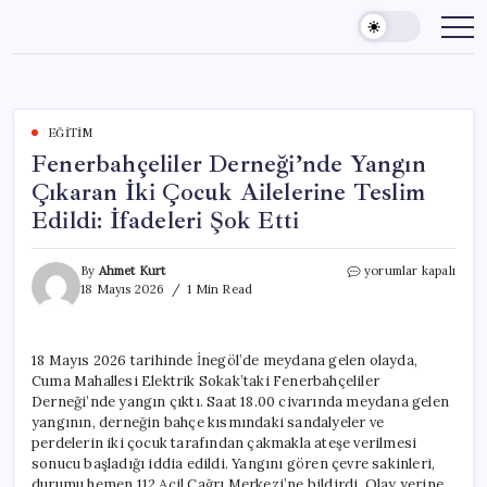
Skip
to
content
EĞITIM
Fenerbahçeliler Derneği’nde Yangın
Çıkaran İki Çocuk Ailelerine Teslim
Edildi: İfadeleri Şok Etti
Fenerbahçeliler
By
Ahmet Kurt
yorumlar kapalı
Derneği’nde
18 Mayıs 2026
1 Min Read
Yangın
Çıkaran
İki
18 Mayıs 2026 tarihinde İnegöl’de meydana gelen olayda,
Çocuk
Cuma Mahallesi Elektrik Sokak’taki Fenerbahçeliler
Ailelerine
Teslim
Derneği’nde yangın çıktı. Saat 18.00 civarında meydana gelen
Edildi:
yangının, derneğin bahçe kısmındaki sandalyeler ve
İfadeleri
perdelerin iki çocuk tarafından çakmakla ateşe verilmesi
Şok
sonucu başladığı iddia edildi. Yangını gören çevre sakinleri,
Etti
durumu hemen 112 Acil Çağrı Merkezi’ne bildirdi. Olay yerine