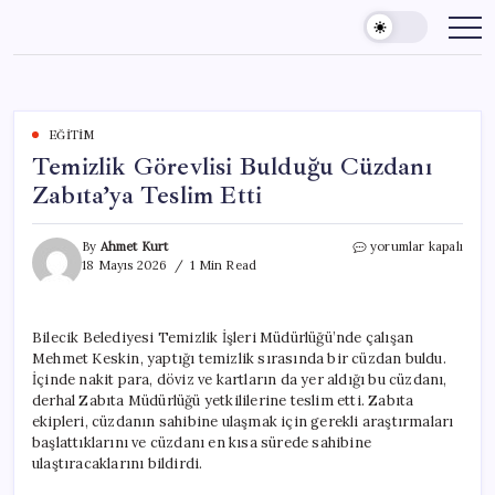
Skip
to
content
EĞITIM
Temizlik Görevlisi Bulduğu Cüzdanı
Zabıta’ya Teslim Etti
Temizlik
By
Ahmet Kurt
yorumlar kapalı
Görevlisi
18 Mayıs 2026
1 Min Read
Bulduğu
Cüzdanı
Zabıta’ya
Bilecik Belediyesi Temizlik İşleri Müdürlüğü’nde çalışan
Teslim
Mehmet Keskin, yaptığı temizlik sırasında bir cüzdan buldu.
Etti
için
İçinde nakit para, döviz ve kartların da yer aldığı bu cüzdanı,
derhal Zabıta Müdürlüğü yetkililerine teslim etti. Zabıta
ekipleri, cüzdanın sahibine ulaşmak için gerekli araştırmaları
başlattıklarını ve cüzdanı en kısa sürede sahibine
ulaştıracaklarını bildirdi.