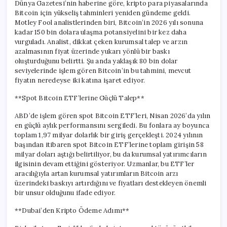
Dünya Gazetesi’nin haberine göre, kripto para piyasalarında
Bitcoin için yükseliş tahminleri yeniden gündeme geldi.
Motley Fool analistlerinden biri, Bitcoin’in 2026 yılı sonuna
kadar 150 bin dolara ulaşma potansiyelini bir kez daha
vurguladı. Analist, dikkat çeken kurumsal talep ve arzın
azalmasının fiyat üzerinde yukarı yönlü bir baskı
oluşturduğunu belirtti. Şu anda yaklaşık 80 bin dolar
seviyelerinde işlem gören Bitcoin’in bu tahmini, mevcut
fiyatın neredeyse iki katına işaret ediyor.
**Spot Bitcoin ETF’lerine Güçlü Talep**
ABD’de işlem gören spot Bitcoin ETF’leri, Nisan 2026’da yılın
en güçlü aylık performansını sergiledi. Bu fonlara ay boyunca
toplam 1,97 milyar dolarlık bir giriş gerçekleşti. 2024 yılının
başından itibaren spot Bitcoin ETF’lerine toplam girişin 58
milyar doları aştığı belirtiliyor, bu da kurumsal yatırımcıların
ilgisinin devam ettiğini gösteriyor. Uzmanlar, bu ETF’ler
aracılığıyla artan kurumsal yatırımların Bitcoin arzı
üzerindeki baskıyı artırdığını ve fiyatları destekleyen önemli
bir unsur olduğunu ifade ediyor.
**Dubai’den Kripto Ödeme Adımı**