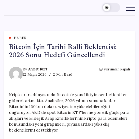
Skip
to
content
HABER
Bitcoin İçin Tarihi Ralli Beklentisi:
2026 Sonu Hedefi Güncellendi
Bitcoin
By
Ahmet Kurt
yorumlar kapalı
İçin
12 Mayıs 2026
2 Min Read
Tarihi
Ralli
Beklentisi:
Kripto para dünyasında Bitcoin’e yönelik iyimser beklentiler
2026
giderek artmakta. Analistler, 2026 yılının sonuna kadar
Sonu
Hedefi
Bitcoin’in 150 bin dolar seviyesine yükselebileceğini
Güncellendi
öngörüyor. ABD’de spot Bitcoin ETF’lerine yönelik güçlü para
için
akışları ve Birleşik Arap Emirlikleri’nin kripto para ödemeleri
konusundaki yeni girişimleri, piyasalardaki yükseliş
beklentilerini destekliyor.