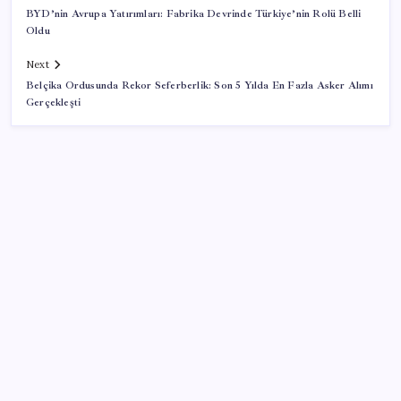
BYD’nin Avrupa Yatırımları: Fabrika Devrinde Türkiye’nin Rolü Belli
Oldu
Next
Belçika Ordusunda Rekor Seferberlik: Son 5 Yılda En Fazla Asker Alımı
Gerçekleşti
SON YAZILAR
ABD, İran bağlantılı kripto para borsasına yaptırım
uyguladı
Halkbank, ikincil halka arz süreci başlattı