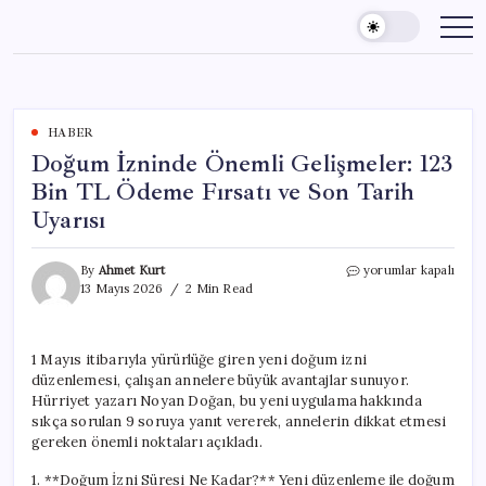
Skip
to
content
HABER
Doğum İzninde Önemli Gelişmeler: 123
Bin TL Ödeme Fırsatı ve Son Tarih
Uyarısı
Doğum
By
Ahmet Kurt
yorumlar kapalı
İzninde
13 Mayıs 2026
2 Min Read
Önemli
Gelişmeler:
123
1 Mayıs itibarıyla yürürlüğe giren yeni doğum izni
Bin
düzenlemesi, çalışan annelere büyük avantajlar sunuyor.
TL
Ödeme
Hürriyet yazarı Noyan Doğan, bu yeni uygulama hakkında
Fırsatı
sıkça sorulan 9 soruya yanıt vererek, annelerin dikkat etmesi
ve
gereken önemli noktaları açıkladı.
Son
Tarih
1. **Doğum İzni Süresi Ne Kadar?** Yeni düzenleme ile doğum