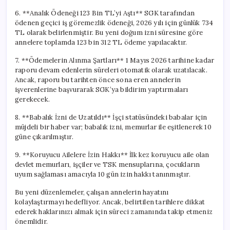
6. **Analık Ödeneği 123 Bin TL’yi Aştı** SGK tarafından
ödenen geçici iş göremezlik ödeneği, 2026 yılı için günlük 734
TL olarak belirlenmiştir. Bu yeni doğum izni süresine göre
annelere toplamda 123 bin 312 TL ödeme yapılacaktır.
7. **Ödemelerin Alınma Şartları** 1 Mayıs 2026 tarihine kadar
raporu devam edenlerin süreleri otomatik olarak uzatılacak.
Ancak, raporu bu tarihten önce sona eren annelerin
işverenlerine başvurarak SGK’ya bildirim yaptırmaları
gerekecek.
8. **Babalık İzni de Uzatıldı** İşçi statüsündeki babalar için
müjdeli bir haber var; babalık izni, memurlar ile eşitlenerek 10
güne çıkarılmıştır.
9. **Koruyucu Ailelere İzin Hakkı** İlk kez koruyucu aile olan
devlet memurları, işçiler ve TSK mensuplarına, çocukların
uyum sağlaması amacıyla 10 gün izin hakkı tanınmıştır.
Bu yeni düzenlemeler, çalışan annelerin hayatını
kolaylaştırmayı hedefliyor. Ancak, belirtilen tarihlere dikkat
ederek haklarınızı almak için süreci zamanında takip etmeniz
önemlidir.