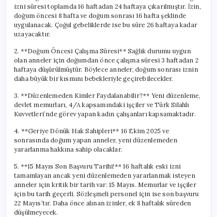
Uyarısı
izni süresi toplamda 16 haftadan 24 haftaya çıkarılmıştır. İzin,
için
doğum öncesi 8 hafta ve doğum sonrası 16 hafta şeklinde
uygulanacak. Çoğul gebeliklerde ise bu süre 26 haftaya kadar
uzayacaktır.
2. **Doğum Öncesi Çalışma Süresi** Sağlık durumu uygun
olan anneler için doğumdan önce çalışma süresi 3 haftadan 2
haftaya düşürülmüştür. Böylece anneler, doğum sonrası iznin
daha büyük bir kısmını bebekleriyle geçirebilecekler.
3. **Düzenlemeden Kimler Faydalanabilir?** Yeni düzenleme,
devlet memurları, 4/A kapsamındaki işçiler ve Türk Silahlı
Kuvvetleri’nde görev yapan kadın çalışanları kapsamaktadır.
4. **Geriye Dönük Hak Sahipleri** 16 Ekim 2025 ve
sonrasında doğum yapan anneler, yeni düzenlemeden
yararlanma hakkına sahip olacaklar.
5. **15 Mayıs Son Başvuru Tarihi!** 16 haftalık eski izni
tamamlayan ancak yeni düzenlemeden yararlanmak isteyen
anneler için kritik bir tarih var: 15 Mayıs. Memurlar ve işçiler
için bu tarih geçerli. Sözleşmeli personel için ise son başvuru
22 Mayıs’tır. Daha önce alınan izinler, ek 8 haftalık süreden
düşülmeyecek.