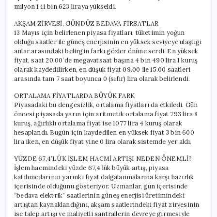
milyon 141 bin 623 liraya yükseldi.
AKŞAM ZİRVESİ, GÜNDÜZ BEDAVA FIRSATLAR
13 Mayıs için belirlenen piyasa fiyatları, tüketimin yoğun
olduğu saatler ile güneş enerjisinin en yüksek seviyeye ulaştığı
anlar arasındaki belirgin farkı gözler önüne serdi. En yüksek
fiyat, saat 20.00’de megavatsaat başına 4 bin 490 lira 1 kuruş
olarak kaydedilirken, en düşük fiyat 09.00 ile 15.00 saatleri
arasında tam 7 saat boyunca 0 (sıfır) lira olarak belirlendi.
ORTALAMA FİYATLARDA BÜYÜK FARK
Piyasadaki bu dengesizlik, ortalama fiyatları da etkiledi. Gün
öncesi piyasada yarın için aritmetik ortalama fiyat 793 lira 8
kuruş, ağırlıklı ortalama fiyat ise 1077 lira 4 kuruş olarak
hesaplandı. Bugün için kaydedilen en yüksek fiyat 3 bin 600
lira iken, en düşük fiyat yine 0 lira olarak sistemde yer aldı.
YÜZDE 67,4’LÜK İŞLEM HACMİ ARTIŞI NEDEN ÖNEMLİ?
İşlem hacmindeki yüzde 67,4’lük büyük artış, piyasa
katılımcılarının yarınki fiyat dalgalanmalarına karşı hazırlık
içerisinde olduğunu gösteriyor. Uzmanlar, gün içerisinde
“bedava elektrik” saatlerinin güneş enerjisi üretimindeki
artıştan kaynaklandığını, akşam saatlerindeki fiyat zirvesinin
ise talep artışı ve maliyetli santrallerin devreye girmesiyle