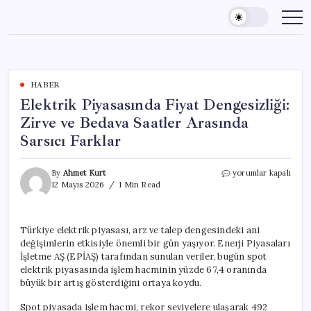
Skip
to
content
HABER
Elektrik Piyasasında Fiyat Dengesizliği:
Zirve ve Bedava Saatler Arasında
Sarsıcı Farklar
Elektrik
By
Ahmet Kurt
yorumlar kapalı
Piyasasında
12 Mayıs 2026
1 Min Read
Fiyat
Dengesizliği:
Zirve
Türkiye elektrik piyasası, arz ve talep dengesindeki ani
ve
değişimlerin etkisiyle önemli bir gün yaşıyor. Enerji Piyasaları
Bedava
Saatler
İşletme AŞ (EPİAŞ) tarafından sunulan veriler, bugün spot
Arasında
elektrik piyasasında işlem hacminin yüzde 67,4 oranında
Sarsıcı
büyük bir artış gösterdiğini ortaya koydu.
Farklar
için
Spot piyasada işlem hacmi, rekor seviyelere ulaşarak 492