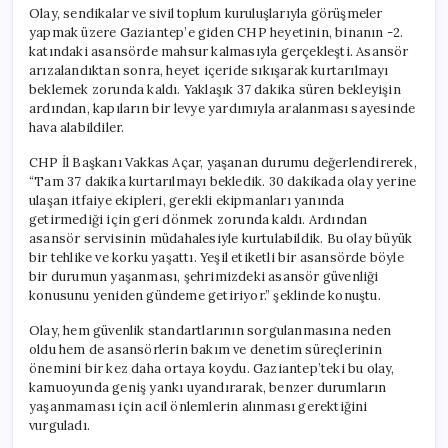
Olay, sendikalar ve sivil toplum kuruluşlarıyla görüşmeler
yapmak üzere Gaziantep’e giden CHP heyetinin, binanın -2.
katındaki asansörde mahsur kalmasıyla gerçekleşti. Asansör
arızalandıktan sonra, heyet içeride sıkışarak kurtarılmayı
beklemek zorunda kaldı. Yaklaşık 37 dakika süren bekleyişin
ardından, kapıların bir levye yardımıyla aralanması sayesinde
hava alabildiler.
CHP İl Başkanı Vakkas Açar, yaşanan durumu değerlendirerek,
“Tam 37 dakika kurtarılmayı bekledik. 30 dakikada olay yerine
ulaşan itfaiye ekipleri, gerekli ekipmanları yanında
getirmediği için geri dönmek zorunda kaldı. Ardından
asansör servisinin müdahalesiyle kurtulabildik. Bu olay büyük
bir tehlike ve korku yaşattı. Yeşil etiketli bir asansörde böyle
bir durumun yaşanması, şehrimizdeki asansör güvenliği
konusunu yeniden gündeme getiriyor.” şeklinde konuştu.
Olay, hem güvenlik standartlarının sorgulanmasına neden
oldu hem de asansörlerin bakım ve denetim süreçlerinin
önemini bir kez daha ortaya koydu. Gaziantep’teki bu olay,
kamuoyunda geniş yankı uyandırarak, benzer durumların
yaşanmaması için acil önlemlerin alınması gerektiğini
vurguladı.