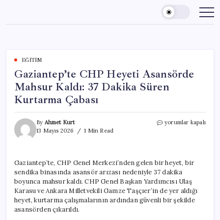
Skip
to
content
EĞITIM
Gaziantep’te CHP Heyeti Asansörde
Mahsur Kaldı: 37 Dakika Süren
Kurtarma Çabası
Gaziantep’te
By
Ahmet Kurt
yorumlar kapalı
CHP
13 Mayıs 2026
1 Min Read
Heyeti
Asansörde
Mahsur
Gaziantep’te, CHP Genel Merkezi’nden gelen bir heyet, bir
Kaldı:
sendika binasında asansör arızası nedeniyle 37 dakika
37
Dakika
boyunca mahsur kaldı. CHP Genel Başkan Yardımcısı Ulaş
Süren
Karasu ve Ankara Milletvekili Gamze Taşçıer’in de yer aldığı
Kurtarma
heyet, kurtarma çalışmalarının ardından güvenli bir şekilde
Çabası
asansörden çıkarıldı.
için