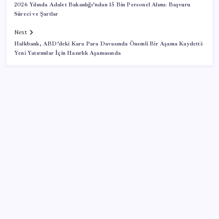
2026 Yılında Adalet Bakanlığı’ndan 15 Bin Personel Alımı: Başvuru
Süreci ve Şartlar
Next
Halkbank, ABD’deki Kara Para Davasında Önemli Bir Aşama Kaydetti:
Yeni Yatırımlar İçin Hazırlık Aşamasında
SON YAZILAR
İYİ Parti’nin ‘çerçeve yasa’ teklifi reddedildi: ‘PKK
sözde hukuki bir organizasyon mudur ki kendini
feshetsin’