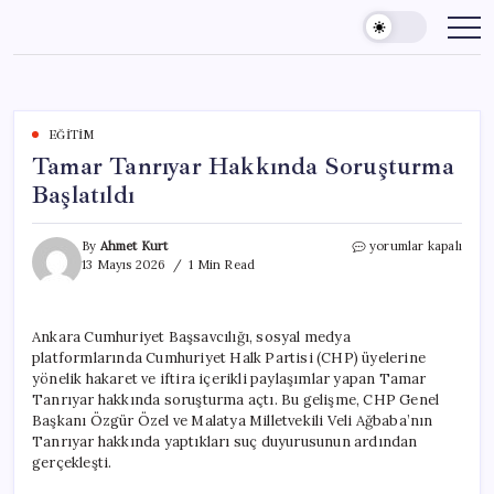
Skip
to
content
EĞITIM
Tamar Tanrıyar Hakkında Soruşturma
Başlatıldı
Tamar
By
Ahmet Kurt
yorumlar kapalı
Tanrıyar
13 Mayıs 2026
1 Min Read
Hakkında
Soruşturma
Başlatıldı
Ankara Cumhuriyet Başsavcılığı, sosyal medya
için
platformlarında Cumhuriyet Halk Partisi (CHP) üyelerine
yönelik hakaret ve iftira içerikli paylaşımlar yapan Tamar
Tanrıyar hakkında soruşturma açtı. Bu gelişme, CHP Genel
Başkanı Özgür Özel ve Malatya Milletvekili Veli Ağbaba’nın
Tanrıyar hakkında yaptıkları suç duyurusunun ardından
gerçekleşti.