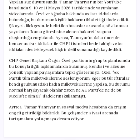
Yapılan suç duyurusunda, Tamar Tanrıyar’ın bir YouTube
kanalında 9, 10 ve 11 Mayıs 2026 tarihlerinde yayımlanan
videolarında, Özel ve Ağbaba hakkında asılsız iddialarda
bulunduğu, bu durumun kişilik haklarını ihlal ettiği ifade edildi.
Şikayet dilekçesinde belirtilen hususlar arasında, söz konusu
yayınların “kamu görevlisine alenen hakaret” suçunu
oluşturduğu vurgulandı. Ayrıca, Tanrıyar’ın daha önce de
benzer asılsız iddialar ile CHP’li isimleri hedef aldığı ve bu
iddiaları destekleyecek hiçbir delil sunamadığı kaydedildi.
CHP Genel Başkanı Özgür Özel, partisinin grup toplantısında
bu konuyla ilgili açıklamalarda bulunmuş, kendisi ve ailesine
yönelik yapılan paylaşımlara tepki göstermişti. Özel, “AK
Partili tüm milletvekillerine sesleniyorum; eğer bu tür iftiralar
kendi grubunuzdaki kadın milletvekillerine yapılsa, bu durumu
normal karşılayacak olanlar zaten ne AK Parti’de ne de bu
Meclis’te olmalı” ifadelerini kullanmıştı.
Ayrıca, Tamar Tanrıyar’ın sosyal medya hesabına da erişim
engeli getirildiği bildirildi. Bu gelişmeler, siyasi arenada
tartışmalara yol açmaya devam ediyor.