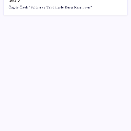
Next
Özgür Özel: “Saldırı ve Tehditlerle Karşı Karşıyayız”
SON YAZILAR
Microsoft’un Azure Linux Dağıtımı Windows’a Geldi
İYİ Parti’nin ‘çerçeve yasa’ teklifi reddedildi: ‘PKK
sözde hukuki bir organizasyon mudur ki kendini
feshetsin’
YENİ Partili Ceylan duyurdu: Bağış kampanyasında
son durum ne?